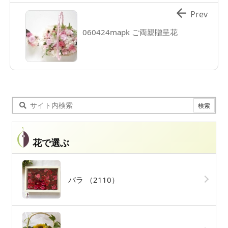

Prev
060424mapk ご両親贈呈花
花で選ぶ
バラ
（2110）