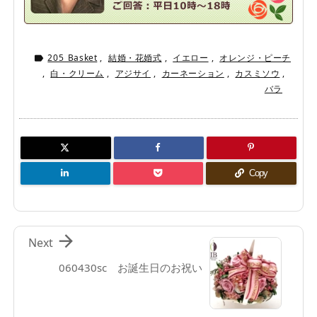
205_Basket
,
結婚・花婚式
,
イエロー
,
オレンジ・ピーチ

,
白・クリーム
,
アジサイ
,
カーネーション
,
カスミソウ
,
バラ
Copy

Next
060430sc お誕生日のお祝い