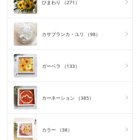
ひまわり
（271）
カサブランカ・ユリ
（98）
ガーベラ
（133）
カーネーション
（385）
カラー
（38）