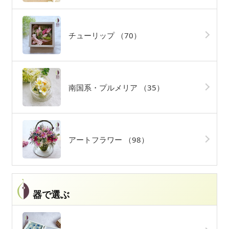
チューリップ
（70）
南国系・プルメリア
（35）
アートフラワー
（98）
器で選ぶ