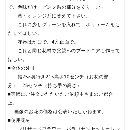
で、色味だけ、ピンク系の部分をくりーむ・
黄・オレンジ系に替えて下さい。
これに少しグリーンを入れて、ボリュームをも
たせてほしい。
花器はかごで、4方正面で。
これと同じ花材で父親へのブートニアも作って
ほしい。
■全体の外寸
幅25×奥行き21×高さ10センチ（お花の部
分） 25センチ（持ち手の高さ）
■実際にご注文いただいたご依頼主さまのご都合
上、
画像のお花の価格は公表いたしかねます。
■使用花材
ブリザードフラワー バラ（サンセットオレン