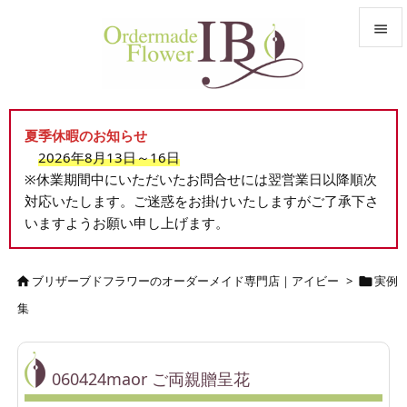


メニュ

夏季休暇のお知らせ
サイド
2026年8月13日～16日

※休業期間中にいただいたお問合せには翌営業日以降順次
前へ
対応いたします。ご迷惑をお掛けいたしますがご了承下さ

いますようお願い申し上げます。
次へ

検索
ブリザーブドフラワーのオーダーメイド専門店｜アイビー
>
実例


集
060424maor ご両親贈呈花