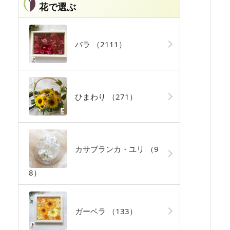
花で選ぶ
バラ
（2111）
ひまわり
（271）
カサブランカ・ユリ
（9
8）
ガーベラ
（133）