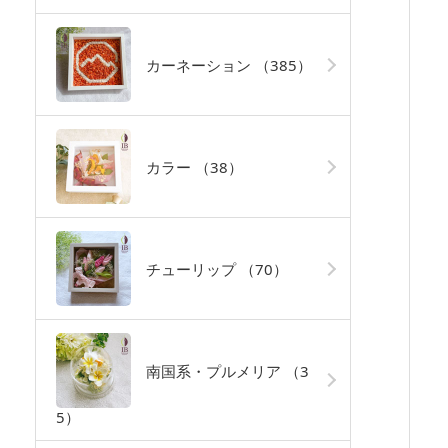
カーネーション
（385）
カラー
（38）
チューリップ
（70）
南国系・プルメリア
（3
5）