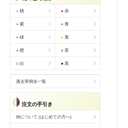
●
桃
●
赤
●
紫
●
青
●
緑
●
黄
●
橙
●
茶
○
白
●
黒
過去実例全一覧
注文の手引き
IBについて (はじめての方へ)