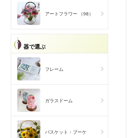
アートフラワー
（98）
器で選ぶ
フレーム
ガラスドーム
バスケット・ブーケ