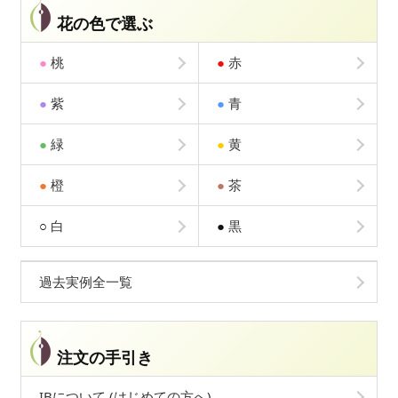
花の色で選ぶ
●
桃
●
赤
●
紫
●
青
●
緑
●
黄
●
橙
●
茶
○
白
●
黒
過去実例全一覧
注文の手引き
IBについて (はじめての方へ)