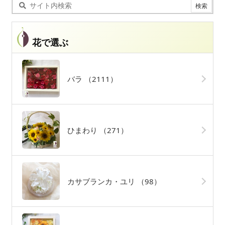
花で選ぶ
バラ
（2111）
ひまわり
（271）
カサブランカ・ユリ
（98）