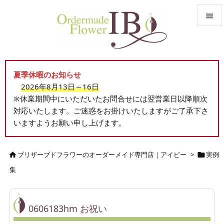


メニュ

夏季休暇のお知らせ
サイド
2026年8月13日～16日

※休業期間中にいただいたお問合せには翌営業日以降順次
前へ
対応いたします。ご迷惑をお掛けいたしますがご了承下さ

いますようお願い申し上げます。
次へ

検索
ブリザーブドフラワーのオーダーメイド専門店｜アイビー
>
実例


集
0606183hm お祝い