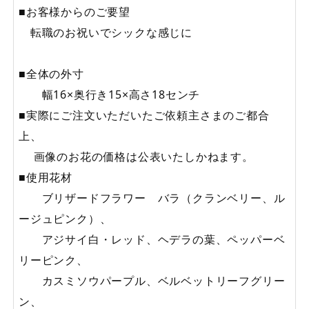
■お客様からのご要望
転職のお祝いでシックな感じに
■全体の外寸
幅16×奥行き15×高さ18センチ
■実際にご注文いただいたご依頼主さまのご都合
上、
画像のお花の価格は公表いたしかねます。
■使用花材
ブリザードフラワー バラ（クランベリー、ル
ージュピンク）、
アジサイ白・レッド、ヘデラの葉、ペッパーベ
リーピンク、
カスミソウパープル、ベルベットリーフグリー
ン、