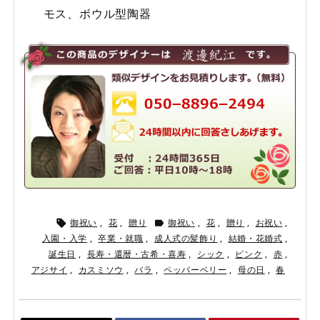
モス、ボウル型陶器
御祝い
,
花
,
贈り
御祝い
,
花
,
贈り
,
お祝い
,


入園・入学
,
卒業・就職
,
成人式の髪飾り
,
結婚・花婚式
,
誕生日
,
長寿・還暦・古希・喜寿
,
シック
,
ピンク
,
赤
,
アジサイ
,
カスミソウ
,
バラ
,
ペッパーベリー
,
母の日
,
春