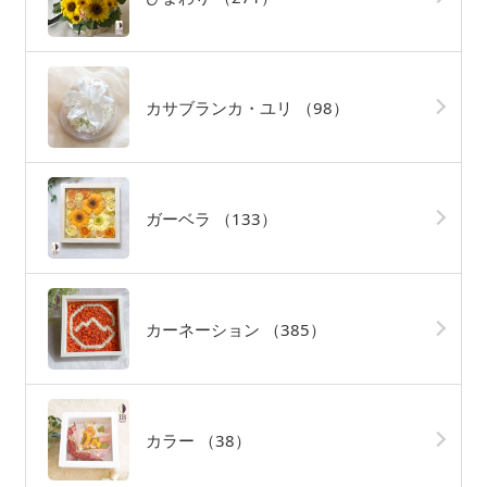
カサブランカ・ユリ
（98）
ガーベラ
（133）
カーネーション
（385）
カラー
（38）