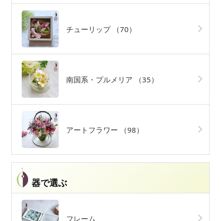
チューリップ
（70）
南国系・プルメリア
（35）
アートフラワー
（98）
器で選ぶ
フレーム