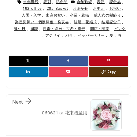
永年勤続
,
表彰
,
記念品
永年勤続
,
表彰
,
記念品
,


192_office
,
205_Basket
,
おまかせ
,
お中元
,
お祝い
,
入園・入学
,
出産お祝い
,
卒業・就職
,
成人式の髪飾り
,
楽屋見舞い・個展開催・発表会
,
結婚・花婚式
,
結婚記念日
,
誕生日
,
退職
,
長寿・還暦・古希・喜寿
,
開店・開業
,
ピンク
,
アジサイ
,
バラ
,
ペッパーベリー
,
夏
,
春
Copy

Next
060621ka 花束贈呈用