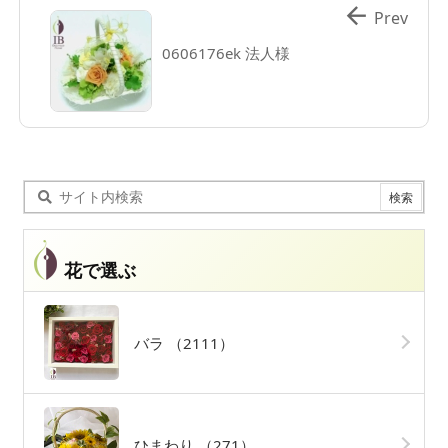

Prev
0606176ek 法人様
花で選ぶ
バラ
（2111）
ひまわり
（271）