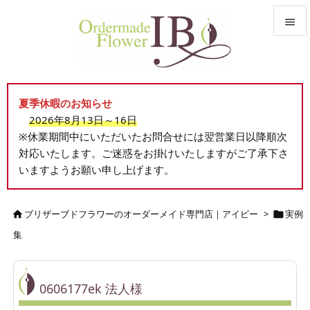


メニュ

夏季休暇のお知らせ
サイド
2026年8月13日～16日

※休業期間中にいただいたお問合せには翌営業日以降順次
前へ
対応いたします。ご迷惑をお掛けいたしますがご了承下さ

いますようお願い申し上げます。
次へ

検索
ブリザーブドフラワーのオーダーメイド専門店｜アイビー
>
実例


集
0606177ek 法人様