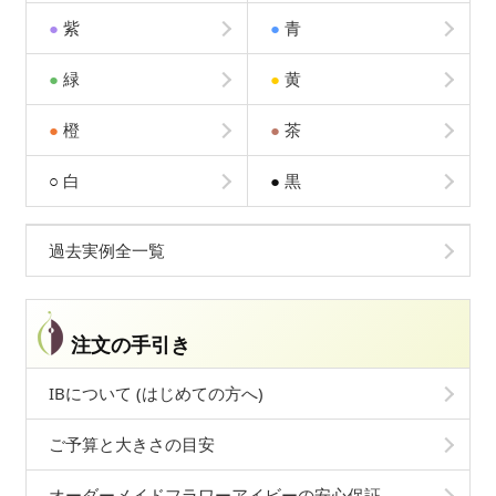
●
紫
●
青
●
緑
●
黄
●
橙
●
茶
○
白
●
黒
過去実例全一覧
注文の手引き
IBについて (はじめての方へ)
ご予算と大きさの目安
オーダーメイドフラワーアイビーの安心保証