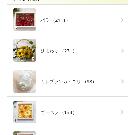
バラ
（2111）
ひまわり
（271）
カサブランカ・ユリ
（98）
ガーベラ
（133）