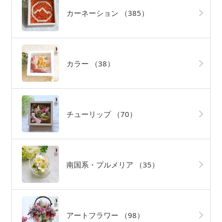
カーネーション
（385）
カラー
（38）
チューリップ
（70）
南国系・プルメリア
（35）
アートフラワー
（98）