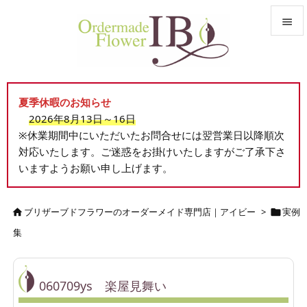


メニュ

夏季休暇のお知らせ
サイド
2026年8月13日～16日

※休業期間中にいただいたお問合せには翌営業日以降順次
前へ
対応いたします。ご迷惑をお掛けいたしますがご了承下さ

いますようお願い申し上げます。
次へ

検索
ブリザーブドフラワーのオーダーメイド専門店｜アイビー
>
実例


集
060709ys 楽屋見舞い