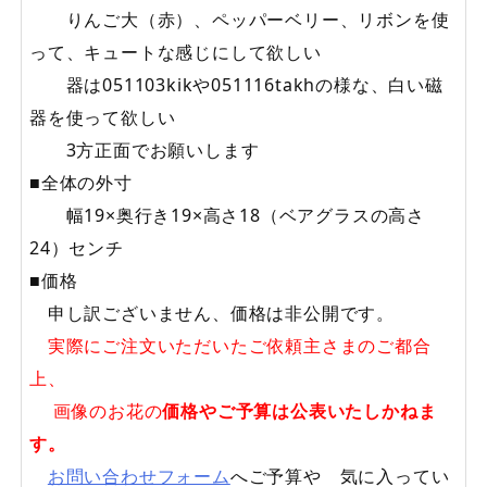
りんご大（赤）、ペッパーベリー、リボンを使
って、キュートな感じにして欲しい
器は051103kikや051116takhの様な、白い磁
器を使って欲しい
3方正面でお願いします
■全体の外寸
幅19×奥行き19×高さ18（ベアグラスの高さ
24）センチ
■価格
申し訳ございません、価格は非公開です。
実際にご注文いただいたご依頼主さまのご都合
上、
画像のお花の
価格やご予算は公表いたしかねま
す。
お問い合わせフォーム
へご予算や 気に入ってい