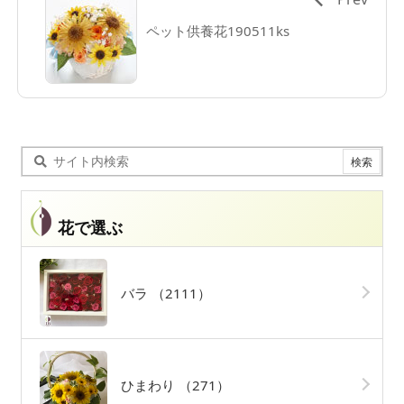
ペット供養花190511ks
花で選ぶ
バラ
（2111）
ひまわり
（271）