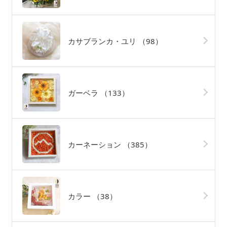
カサブランカ・ユリ
（98）
ガーベラ
（133）
カーネーション
（385）
カラー
（38）