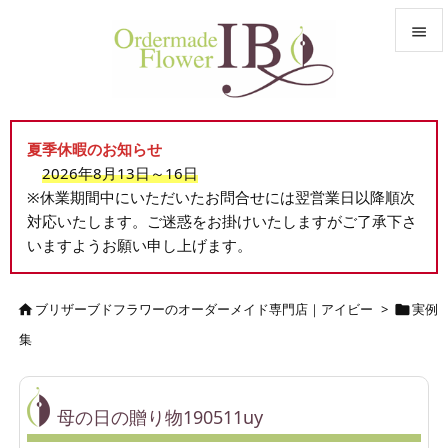


メニュ

夏季休暇のお知らせ
サイド
2026年8月13日～16日

※休業期間中にいただいたお問合せには翌営業日以降順次
前へ
対応いたします。ご迷惑をお掛けいたしますがご了承下さ

いますようお願い申し上げます。
次へ

検索
ブリザーブドフラワーのオーダーメイド専門店｜アイビー
>
実例


集
母の日の贈り物190511uy