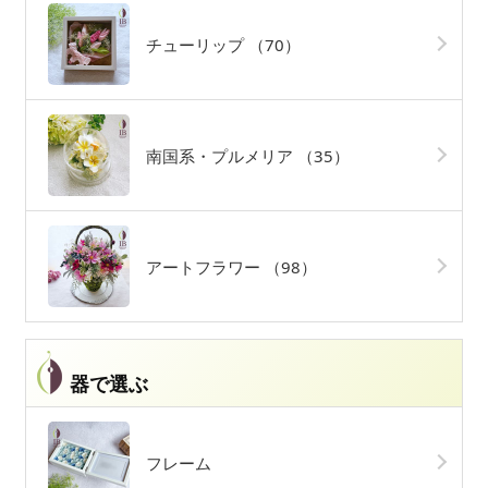
チューリップ
（70）
南国系・プルメリア
（35）
アートフラワー
（98）
器で選ぶ
フレーム