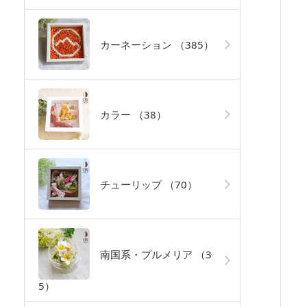
カーネーション
（385）
カラー
（38）
チューリップ
（70）
南国系・プルメリア
（3
5）