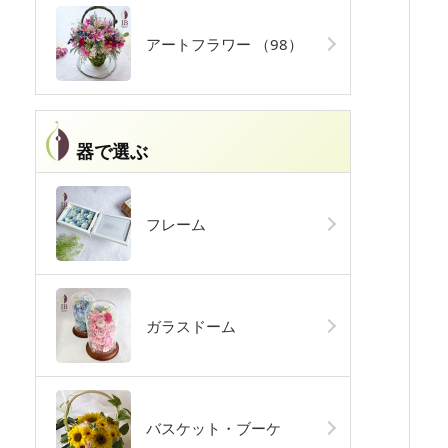
アートフラワー
（98）
器で選ぶ
フレーム
ガラスドーム
バスケット・ブーケ