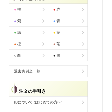
●
桃
●
赤
●
紫
●
青
●
緑
●
黄
●
橙
●
茶
○
白
●
黒
過去実例全一覧
注文の手引き
IBについて (はじめての方へ)