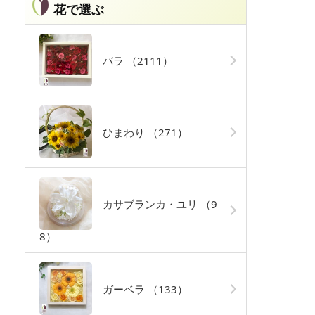
花で選ぶ
バラ
（2111）
ひまわり
（271）
カサブランカ・ユリ
（9
8）
ガーベラ
（133）