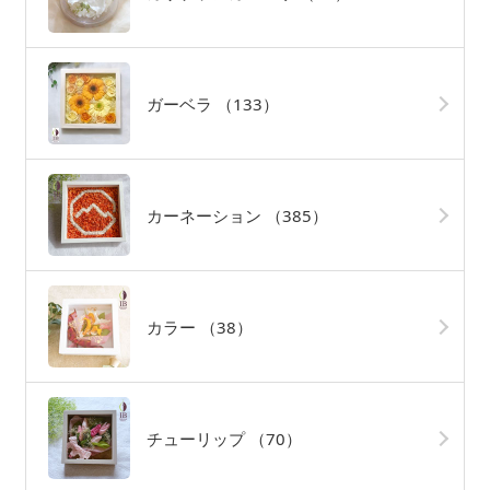
ガーベラ
（133）
カーネーション
（385）
カラー
（38）
チューリップ
（70）