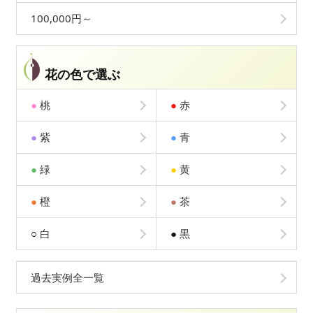
100,000円～
花の色で選ぶ
●
桃
●
赤
●
紫
●
青
●
緑
●
黄
●
橙
●
茶
○
白
●
黒
過去実例全一覧