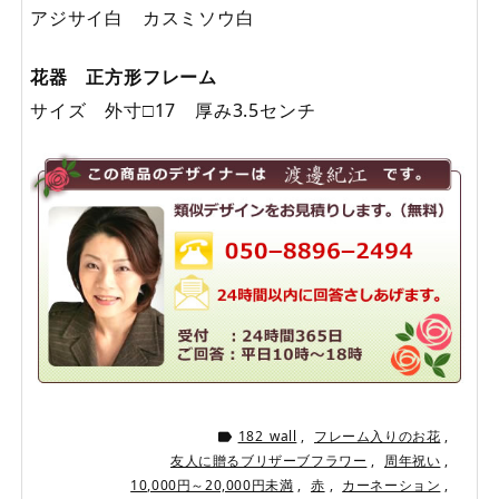
アジサイ白 カスミソウ白
花器 正方形フレーム
サイズ 外寸□17 厚み3.5センチ
182_wall
,
フレーム入りのお花
,

友人に贈るブリザーブフラワー
,
周年祝い
,
10,000円～20,000円未満
,
赤
,
カーネーション
,