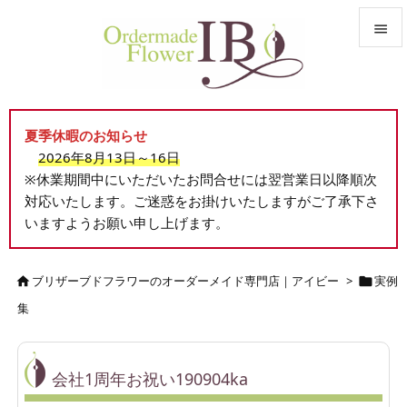


メニュ

夏季休暇のお知らせ
サイド
2026年8月13日～16日

※休業期間中にいただいたお問合せには翌営業日以降順次
前へ
対応いたします。ご迷惑をお掛けいたしますがご了承下さ

いますようお願い申し上げます。
次へ

検索
ブリザーブドフラワーのオーダーメイド専門店｜アイビー
>
実例


集
会社1周年お祝い190904ka