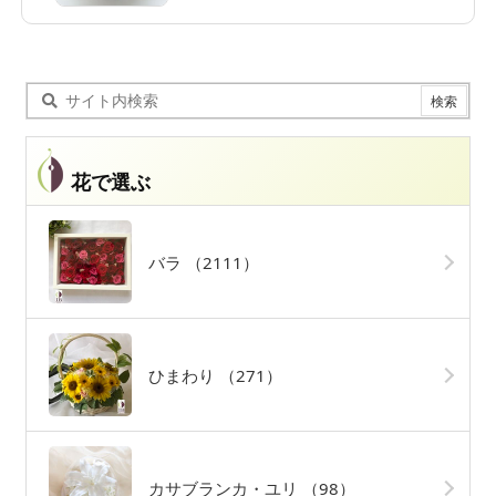
花で選ぶ
バラ
（2111）
ひまわり
（271）
カサブランカ・ユリ
（98）