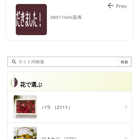

Prev
080116mi喜寿
花で選ぶ
バラ
（2111）
ひまわり
（271）