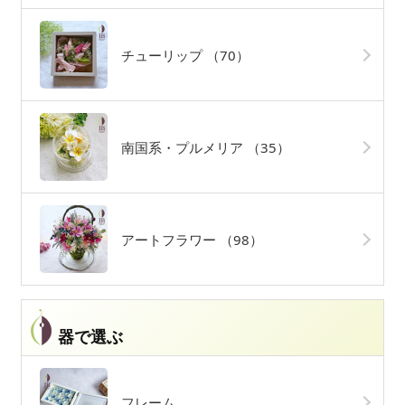
チューリップ
（70）
南国系・プルメリア
（35）
アートフラワー
（98）
器で選ぶ
フレーム