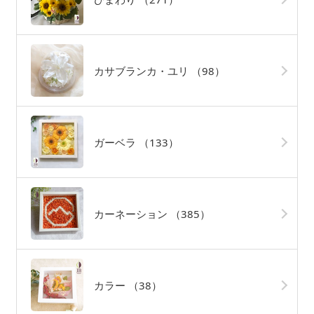
カサブランカ・ユリ
（98）
ガーベラ
（133）
カーネーション
（385）
カラー
（38）