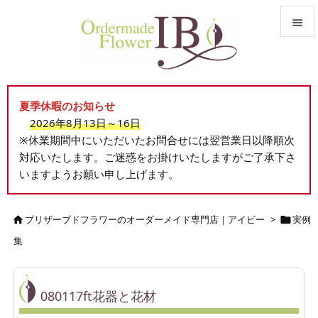


メニュ

夏季休暇のお知らせ
サイド
2026年8月13日～16日

※休業期間中にいただいたお問合せには翌営業日以降順次
前へ
対応いたします。ご迷惑をお掛けいたしますがご了承下さ

いますようお願い申し上げます。
次へ

検索
ブリザーブドフラワーのオーダーメイド専門店｜アイビー
>
実例


集
080117ft花器と花材