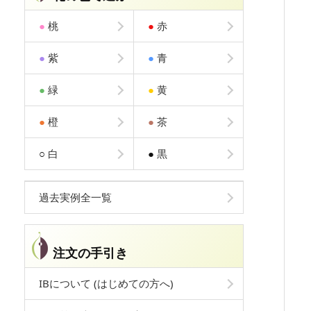
●
桃
●
赤
●
紫
●
青
●
緑
●
黄
●
橙
●
茶
○
白
●
黒
過去実例全一覧
注文の手引き
IBについて (はじめての方へ)