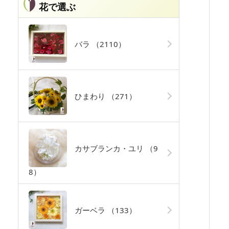
花で選ぶ
バラ
（2110）
ひまわり
（271）
カサブランカ・ユリ
（9
8）
ガーベラ
（133）