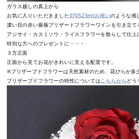
ガラス越しの真上から
お気に入りいただきました
070523mtお祝い
のような感
濃い目の赤い薔薇プリザードフラワーワインを引き立て
アジサイ・カスミソウ・ライスフラワーを散らして仕上
特別な方へのプレゼントに・・・
３方正面
正面から見てお花がきれいに見える配置です。
※プリザーブドフラワーは天然素材のため、花びらが多
プリザーブドフラワーの特性については
こちらから
どう