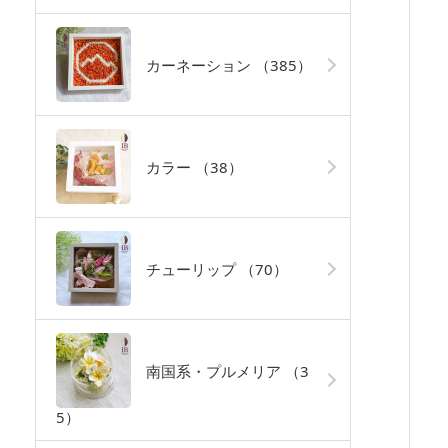
カーネーション
（385）
カラー
（38）
チューリップ
（70）
南国系・プルメリア
（3
5）