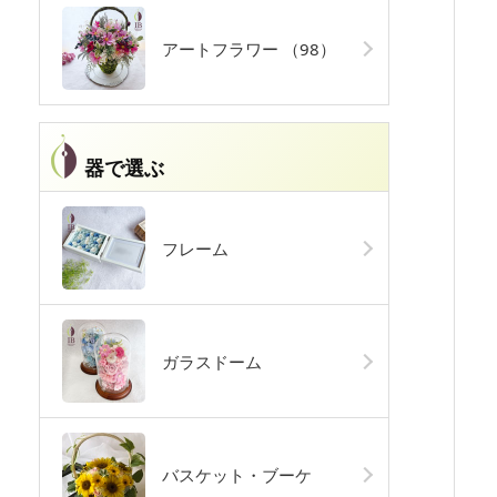
アートフラワー
（98）
器で選ぶ
フレーム
ガラスドーム
バスケット・ブーケ