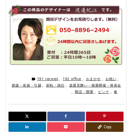
191_receipt
,
192_office
,
おまかせ
,
お祝い
,

新築・改築・引越
,
栄転・就任
,
楽屋見舞い・個展開催・発表会
,
開店・開業
,
ピンク
,
春
Copy