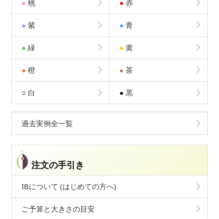
●
桃
●
赤
●
紫
●
青
●
緑
●
黄
●
橙
●
茶
○
白
●
黒
過去実例全一覧
注文の手引き
IBについて (はじめての方へ)
ご予算と大きさの目安