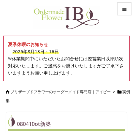


メニュ

夏季休暇のお知らせ
サイド
2026年8月13日～16日

※休業期間中にいただいたお問合せには翌営業日以降順次
前へ
対応いたします。ご迷惑をお掛けいたしますがご了承下さ

いますようお願い申し上げます。
次へ

検索
ブリザーブドフラワーのオーダーメイド専門店｜アイビー
>
実例


集
080410ot新築