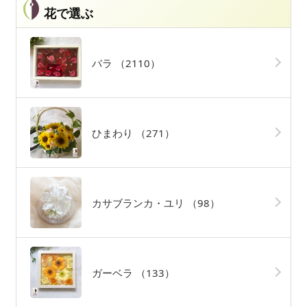
花で選ぶ
バラ
（2110）
ひまわり
（271）
カサブランカ・ユリ
（98）
ガーベラ
（133）