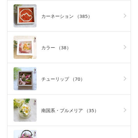
カーネーション
（385）
カラー
（38）
チューリップ
（70）
南国系・プルメリア
（35）