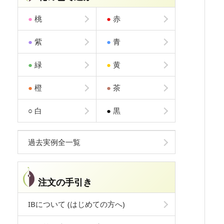
●
桃
●
赤
●
紫
●
青
●
緑
●
黄
●
橙
●
茶
○
白
●
黒
過去実例全一覧
注文の手引き
IBについて (はじめての方へ)