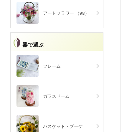
アートフラワー
（98）
器で選ぶ
フレーム
ガラスドーム
バスケット・ブーケ