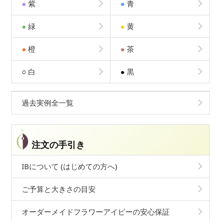
●
紫
●
青
●
緑
●
黄
●
橙
●
茶
○
白
●
黒
過去実例全一覧
注文の手引き
IBについて (はじめての方へ)
ご予算と大きさの目安
オーダーメイドフラワーアイビーの安心保証