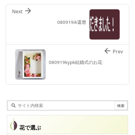

Next
080919ik還暦

Prev
080919kypk結婚式のお花
花で選ぶ