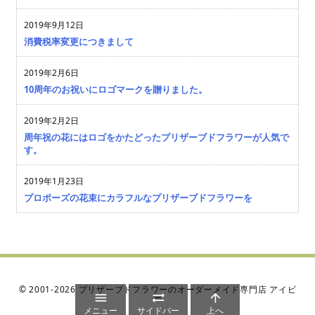
2019年9月12日
消費税率変更につきまして
2019年2月6日
10周年のお祝いにロゴマークを贈りました。
2019年2月2日
周年祝の花にはロゴをかたどったプリザーブドフラワーが人気で
す。
2019年1月23日
プロポーズの花束にカラフルなプリザーブドフラワーを
©
2001
-2026
プリザーブドフラワーのオーダーメイド専門店 アイビ



ー
メニュー
サイドバー
上へ