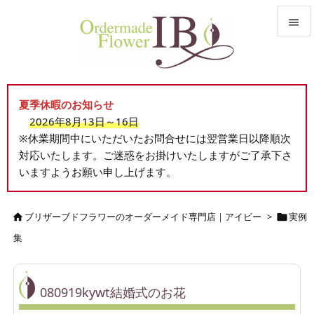


メニュ

夏季休暇のお知らせ
サイド
2026年8月13日～16日

※休業期間中にいただいたお問合せには翌営業日以降順次
前へ
対応いたします。ご迷惑をお掛けいたしますがご了承下さ

いますようお願い申し上げます。
次へ

検索
ブリザーブドフラワーのオーダーメイド専門店｜アイビー
>
実例


集
080919kywt結婚式のお花