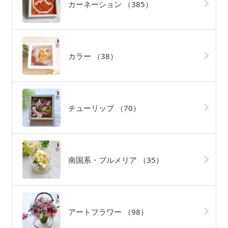
カーネーション
（385）
カラー
（38）
チューリップ
（70）
南国系・プルメリア
（35）
アートフラワー
（98）