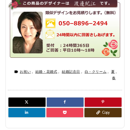
お祝い
,
結婚・花婚式
,
結婚記念日
,
白・クリーム
,
夏
,

春
Copy