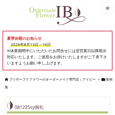


メニュ

夏季休暇のお知らせ
サイド
2026年8月13日～16日

※休業期間中にいただいたお問合せには翌営業日以降順次
前へ
対応いたします。ご迷惑をお掛けいたしますがご了承下さ

いますようお願い申し上げます。
次へ

検索
ブリザーブドフラワーのオーダーメイド専門店｜アイビー
>
実例


集
081225sy御礼