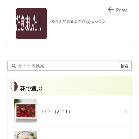

Prev
081224sn60本の赤いバラ
花で選ぶ
バラ
（2111）