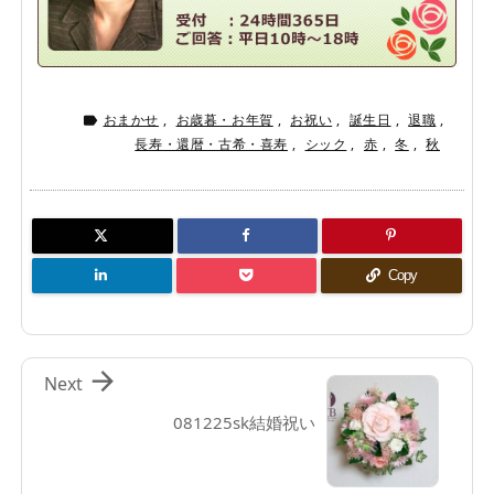
おまかせ
,
お歳暮・お年賀
,
お祝い
,
誕生日
,
退職
,

長寿・還暦・古希・喜寿
,
シック
,
赤
,
冬
,
秋
Copy

Next
081225sk結婚祝い