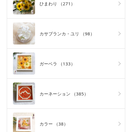
ひまわり
（271）
カサブランカ・ユリ
（98）
ガーベラ
（133）
カーネーション
（385）
カラー
（38）