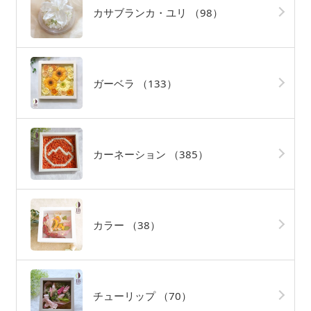
カサブランカ・ユリ
（98）
ガーベラ
（133）
カーネーション
（385）
カラー
（38）
チューリップ
（70）