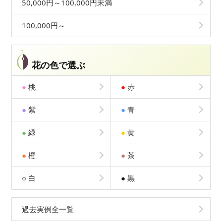
50,000円～100,000円未満
100,000円～
花の色で選ぶ
●
桃
●
赤
●
紫
●
青
●
緑
●
黄
●
橙
●
茶
○
白
●
黒
過去実例全一覧