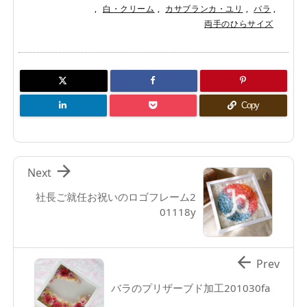
,
白・クリーム
,
カサブランカ・ユリ
,
バラ
,
両手のひらサイズ
Copy

Next
社長ご就任お祝いのロゴフレーム2
01118y

Prev
バラのプリザーブド加工201030fa