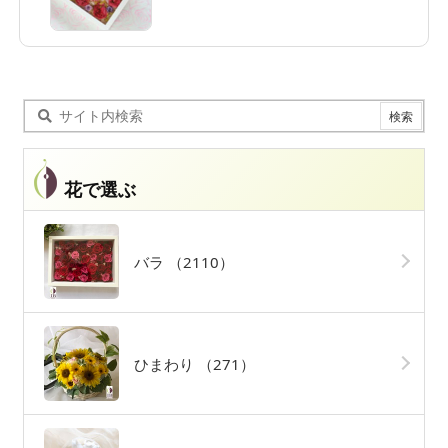
花で選ぶ
バラ
（2110）
ひまわり
（271）