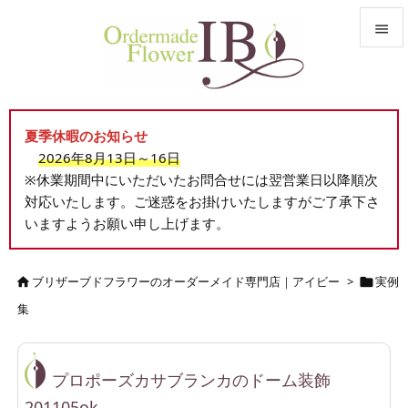


メニュ

夏季休暇のお知らせ
サイド
2026年8月13日～16日

※休業期間中にいただいたお問合せには翌営業日以降順次
前へ
対応いたします。ご迷惑をお掛けいたしますがご了承下さ

いますようお願い申し上げます。
次へ

検索
ブリザーブドフラワーのオーダーメイド専門店｜アイビー
>
実例


集
プロポーズカサブランカのドーム装飾
201105ok