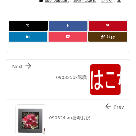
300_bouquet
,
結婚・花婚式
,
シック
,
赤

Copy

Next
090325ok退職

Prev
090324sm喜寿お祝