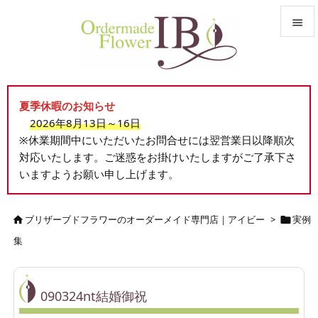


メニュ

夏季休暇のお知らせ
サイド
2026年8月13日～16日

※休業期間中にいただいたお問合せには翌営業日以降順次
前へ
対応いたします。ご迷惑をお掛けいたしますがご了承下さ

いますようお願い申し上げます。
次へ

検索
ブリザーブドフラワーのオーダーメイド専門店｜アイビー
>
実例


集
090324nt結婚御祝