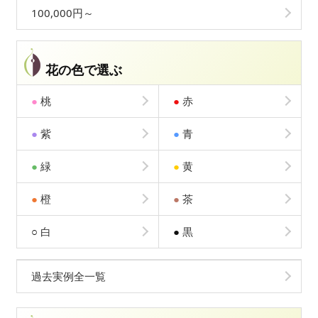
100,000円～
花の色で選ぶ
●
桃
●
赤
●
紫
●
青
●
緑
●
黄
●
橙
●
茶
○
白
●
黒
過去実例全一覧