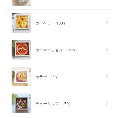
ガーベラ
（133）
カーネーション
（385）
カラー
（38）
チューリップ
（70）