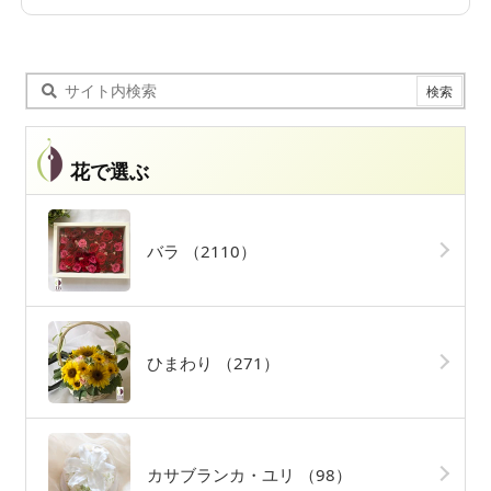
花で選ぶ
バラ
（2110）
ひまわり
（271）
カサブランカ・ユリ
（98）