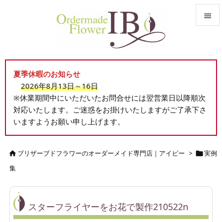


メニュ

夏季休暇のお知らせ
サイド
2026年8月13日～16日

※休業期間中にいただいたお問合せには翌営業日以降順次
前へ
対応いたします。ご迷惑をお掛けいたしますがご了承下さ

いますようお願い申し上げます。
次へ

検索
ブリザーブドフラワーのオーダーメイド専門店｜アイビー
>
実例


集
スターフライヤーをお花で製作210522n