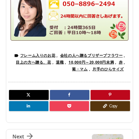
フレーム入りのお花
,
会社の人へ贈るブリザーブフラワー
,

目上の方へ贈る、花
,
退職
,
10,000円～20,000円未満
,
赤
,
菊・マム
,
片手のひらサイズ
Copy

Next