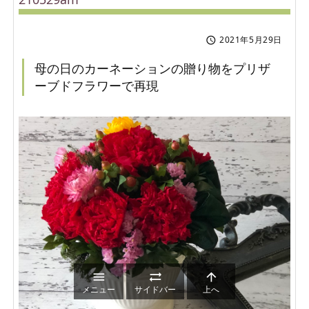
2021年5月29日

母の日のカーネーションの贈り物をプリザ
ーブドフラワーで再現



メニュー
サイドバー
上へ