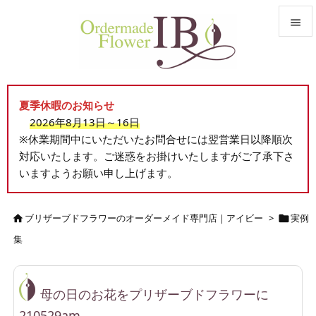


メニュ

夏季休暇のお知らせ
サイド
2026年8月13日～16日

※休業期間中にいただいたお問合せには翌営業日以降順次
前へ
対応いたします。ご迷惑をお掛けいたしますがご了承下さ

いますようお願い申し上げます。
次へ

検索
ブリザーブドフラワーのオーダーメイド専門店｜アイビー
>
実例


集
母の日のお花をプリザーブドフラワーに
210529am