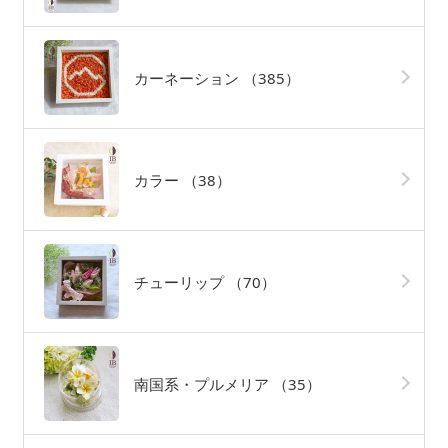
カーネーション
（385）
カラー
（38）
チューリップ
（70）
南国系・プルメリア
（35）