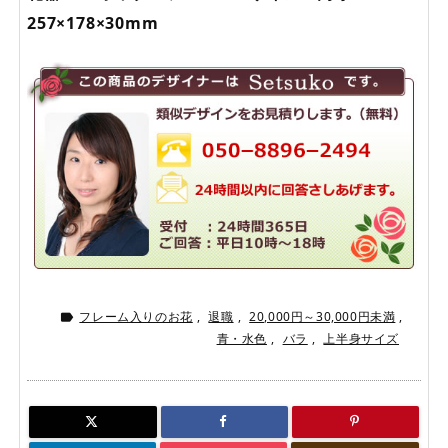
257×178×30mm
フレーム入りのお花
,
退職
,
20,000円～30,000円未満
,

青・水色
,
バラ
,
上半身サイズ