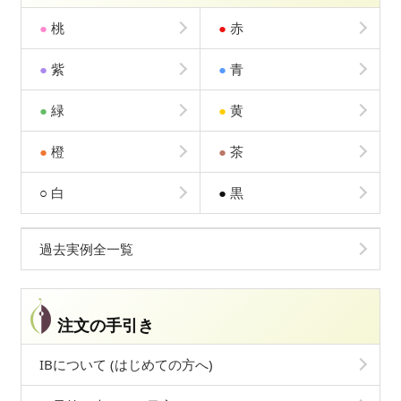
●
桃
●
赤
●
紫
●
青
●
緑
●
黄
●
橙
●
茶
○
白
●
黒
過去実例全一覧
注文の手引き
IBについて (はじめての方へ)