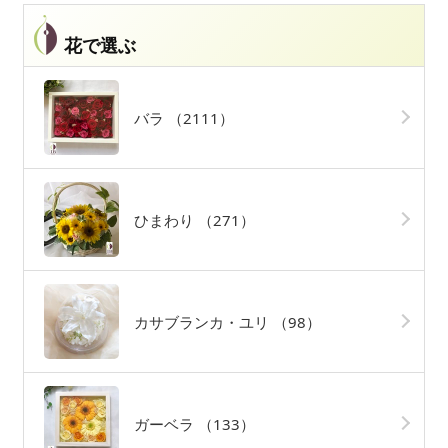
花で選ぶ
バラ
（2111）
ひまわり
（271）
カサブランカ・ユリ
（98）
ガーベラ
（133）