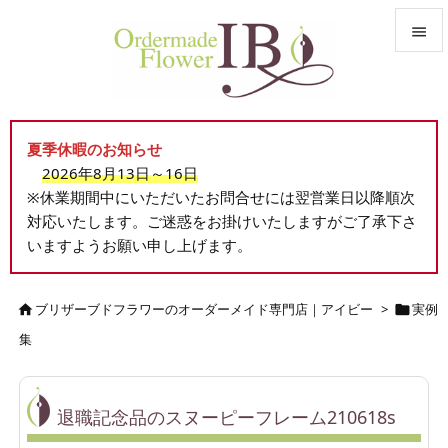


メニュ

夏季休暇のお知らせ
サイド
2026年8月13日～16日

※休業期間中にいただいたお問合せには翌営業日以降順次
前へ
対応いたします。ご迷惑をお掛けいたしますがご了承下さ

いますようお願い申し上げます。
次へ

検索
ブリザーブドフラワーのオーダーメイド専門店｜アイビー
>
実例


集
退職記念品のスヌーピーフレーム210618s