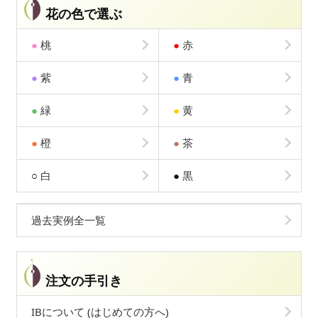
花の色で選ぶ
●
桃
●
赤
●
紫
●
青
●
緑
●
黄
●
橙
●
茶
○
白
●
黒
過去実例全一覧
注文の手引き
IBについて (はじめての方へ)