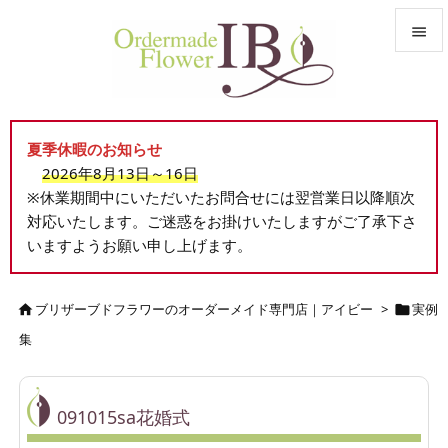


メニュ

夏季休暇のお知らせ
サイド
2026年8月13日～16日

※休業期間中にいただいたお問合せには翌営業日以降順次
前へ
対応いたします。ご迷惑をお掛けいたしますがご了承下さ

いますようお願い申し上げます。
次へ

検索
ブリザーブドフラワーのオーダーメイド専門店｜アイビー
>
実例


集
091015sa花婚式