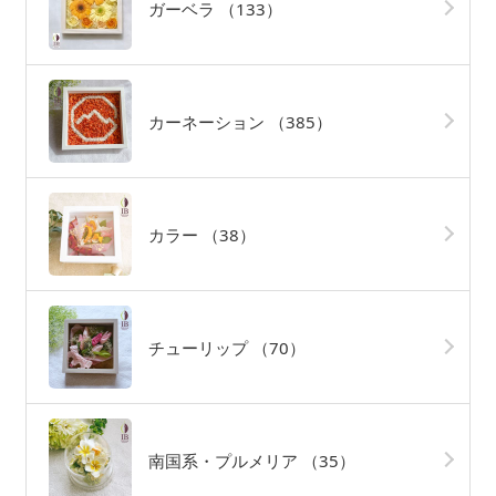
ガーベラ
（133）
カーネーション
（385）
カラー
（38）
チューリップ
（70）
南国系・プルメリア
（35）