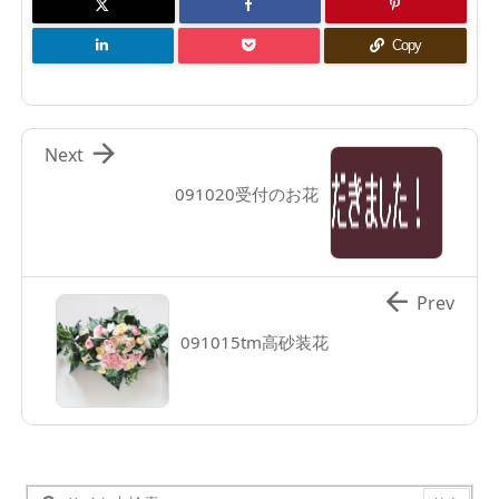
Copy

Next
091020受付のお花

Prev
091015tm高砂装花