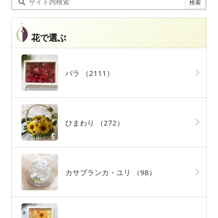
花で選ぶ
バラ
（2111）
ひまわり
（272）
カサブランカ・ユリ
（98）