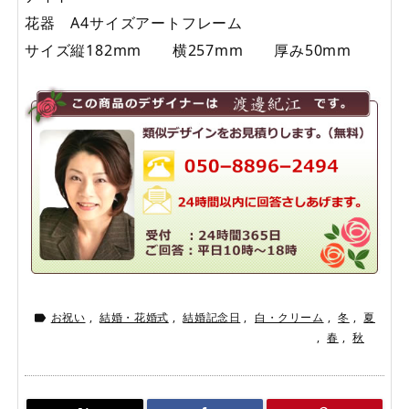
花器 A4サイズアートフレーム
サイズ縦182mm 横257mm 厚み50mm
お祝い
,
結婚・花婚式
,
結婚記念日
,
白・クリーム
,
冬
,
夏

,
春
,
秋