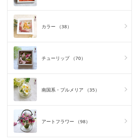
カラー
（38）
チューリップ
（70）
南国系・プルメリア
（35）
アートフラワー
（98）