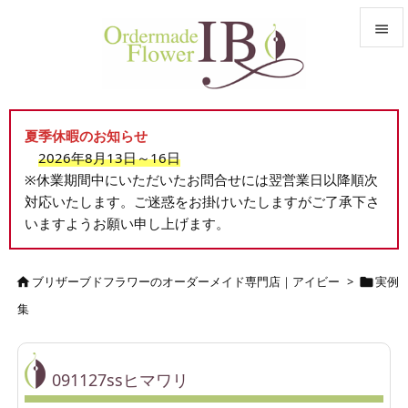


メニュ

夏季休暇のお知らせ
サイド
2026年8月13日～16日

※休業期間中にいただいたお問合せには翌営業日以降順次
前へ
対応いたします。ご迷惑をお掛けいたしますがご了承下さ

いますようお願い申し上げます。
次へ

検索
ブリザーブドフラワーのオーダーメイド専門店｜アイビー
>
実例


集
091127ssヒマワリ