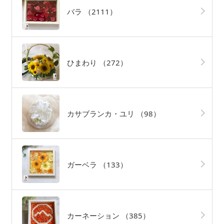
バラ
（2111）
ひまわり
（272）
カサブランカ・ユリ
（98）
ガーベラ
（133）
カーネーション
（385）