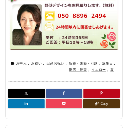
お中元
,
お祝い
,
出産お祝い
,
新築・改築・引越
,
誕生日
,

開店・開業
,
イエロー
,
夏
Copy