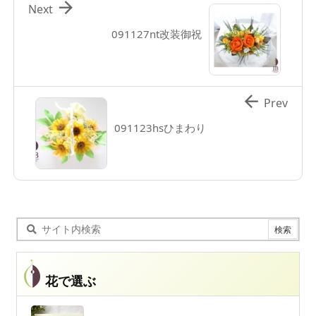

Next
091127nt改装御祝

Prev
091123hsひまわり
花で選ぶ