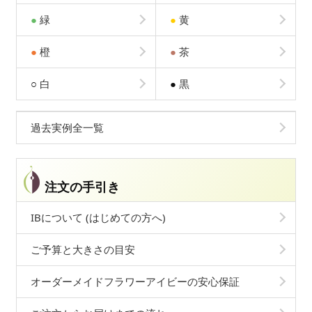
●
緑
●
黄
●
橙
●
茶
○
白
●
黒
過去実例全一覧
注文の手引き
IBについて (はじめての方へ)
ご予算と大きさの目安
オーダーメイドフラワーアイビーの安心保証