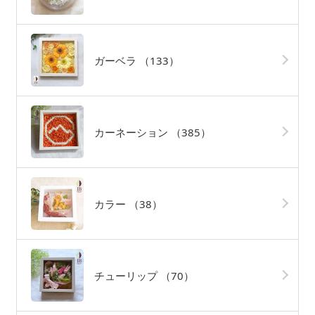
ガーベラ
（133）
カーネーション
（385）
カラー
（38）
チューリップ
（70）