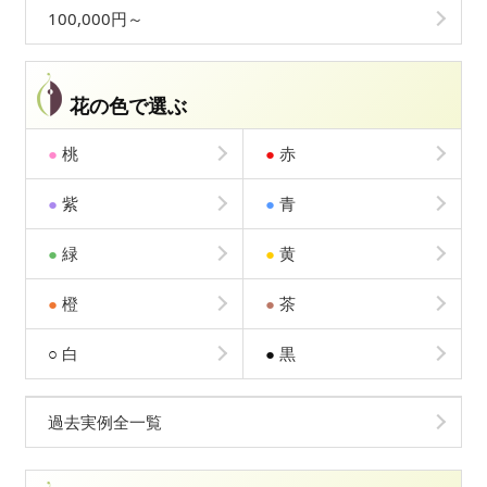
100,000円～
花の色で選ぶ
●
桃
●
赤
●
紫
●
青
●
緑
●
黄
●
橙
●
茶
○
白
●
黒
過去実例全一覧