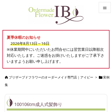


メニュ

夏季休暇のお知らせ
サイド
2026年8月13日～16日

※休業期間中にいただいたお問合せには翌営業日以降順次
前へ
対応いたします。ご迷惑をお掛けいたしますがご了承下さ

いますようお願い申し上げます。
次へ

検索
ブリザーブドフラワーのオーダーメイド専門店｜アイビー
>
実例


集
100106tm成人式髪飾り