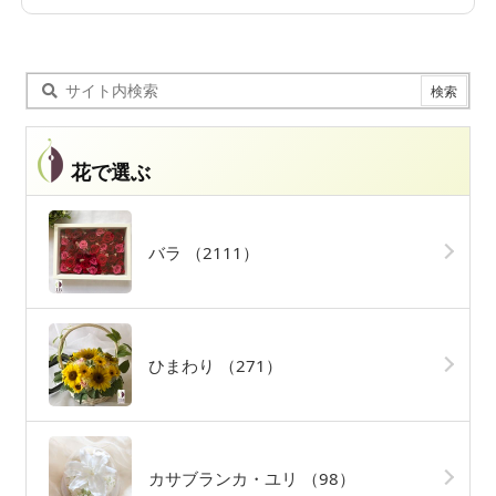
花で選ぶ
バラ
（2111）
ひまわり
（271）
カサブランカ・ユリ
（98）