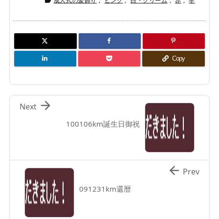
成人式の髪飾り
,
ピンク
,
白・クリーム
,
赤
,
冬

Copy

Next
100106km誕生日御祝

Prev
091231km還暦