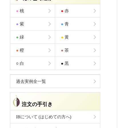
●
桃
●
赤
●
紫
●
青
●
緑
●
黄
●
橙
●
茶
○
白
●
黒
過去実例全一覧
注文の手引き
IBについて (はじめての方へ)