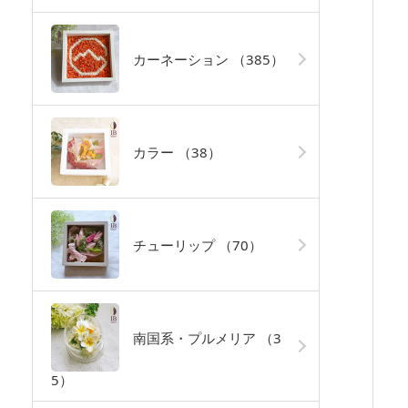
カーネーション
（385）
カラー
（38）
チューリップ
（70）
南国系・プルメリア
（3
5）