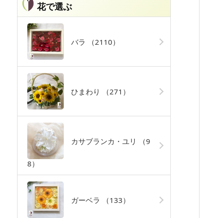
花で選ぶ
バラ
（2110）
ひまわり
（271）
カサブランカ・ユリ
（9
8）
ガーベラ
（133）