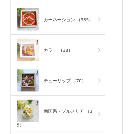
カーネーション
（385）
カラー
（38）
チューリップ
（70）
南国系・プルメリア
（3
5）