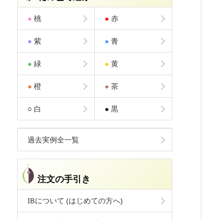
●
桃
●
赤
●
紫
●
青
●
緑
●
黄
●
橙
●
茶
○
白
●
黒
過去実例全一覧
注文の手引き
IBについて (はじめての方へ)