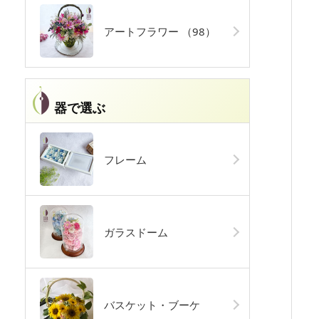
アートフラワー
（98）
器で選ぶ
フレーム
ガラスドーム
バスケット・ブーケ