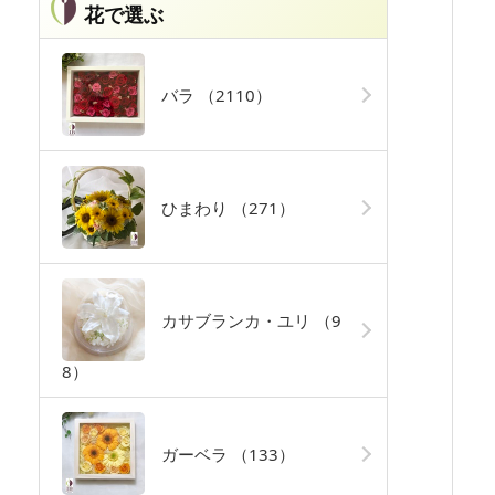
花で選ぶ
バラ
（2110）
ひまわり
（271）
カサブランカ・ユリ
（9
8）
ガーベラ
（133）