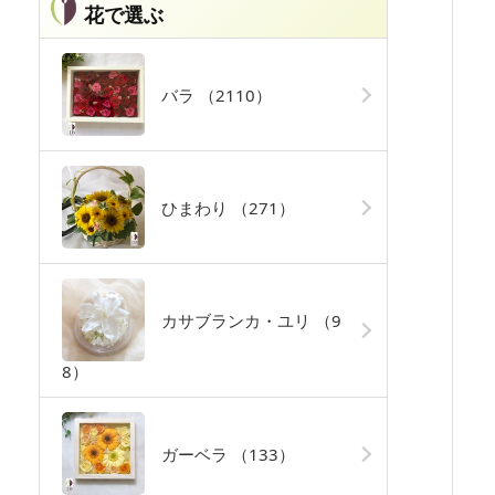
花で選ぶ
バラ
（2110）
ひまわり
（271）
カサブランカ・ユリ
（9
8）
ガーベラ
（133）