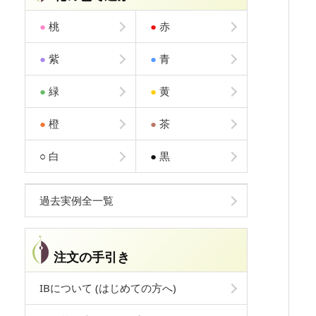
●
桃
●
赤
●
紫
●
青
●
緑
●
黄
●
橙
●
茶
○
白
●
黒
過去実例全一覧
注文の手引き
IBについて (はじめての方へ)