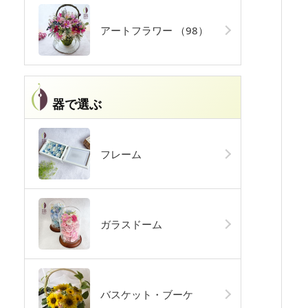
アートフラワー
（98）
器で選ぶ
フレーム
ガラスドーム
バスケット・ブーケ