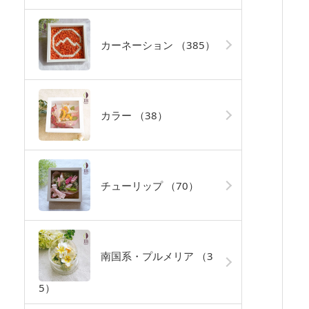
カーネーション
（385）
カラー
（38）
チューリップ
（70）
南国系・プルメリア
（3
5）