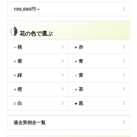
100,000円～
花の色で選ぶ
●
桃
●
赤
●
紫
●
青
●
緑
●
黄
●
橙
●
茶
○
白
●
黒
過去実例全一覧