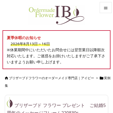


メニュ

夏季休暇のお知らせ
サイド
2026年8月13日～16日

※休業期間中にいただいたお問合せには翌営業日以降順次
前へ
対応いたします。ご迷惑をお掛けいたしますがご了承下さ

いますようお願い申し上げます。
次へ

検索
ブリザーブドフラワーのオーダーメイド専門店｜アイビー
>
実例


集
ブリザーブド フラワー プレゼント ご結婚5
周年のメッセージフレーム220830s