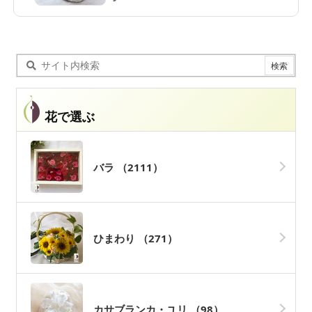
花で選ぶ
バラ
（2111）
ひまわり
（271）
カサブランカ・ユリ
（98）