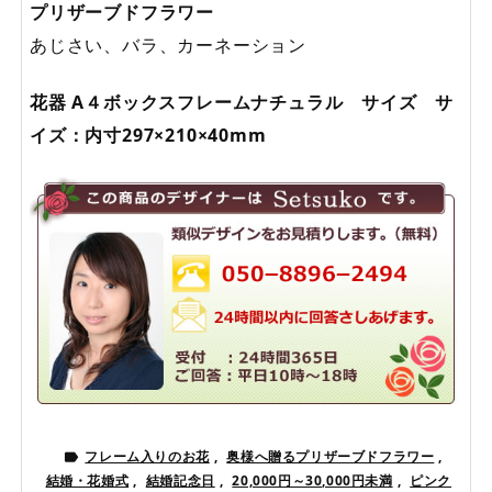
プリザーブドフラワー
あじさい、バラ、カーネーション
花器 A４ボックスフレームナチュラル サイズ サ
イズ：内寸297×210×40mm
フレーム入りのお花
,
奥様へ贈るプリザーブドフラワー
,

結婚・花婚式
,
結婚記念日
,
20,000円～30,000円未満
,
ピンク