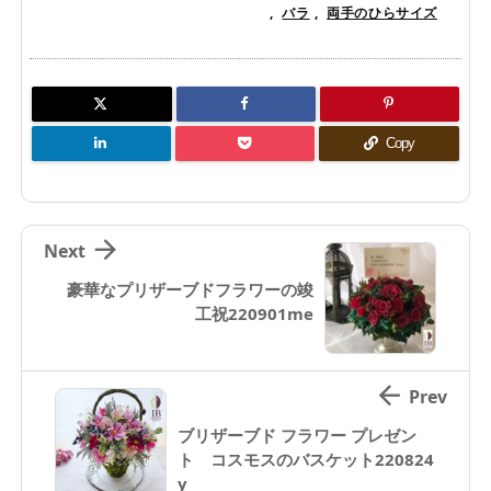
,
バラ
,
両手のひらサイズ
Copy

Next
豪華なプリザーブドフラワーの竣
工祝220901me

Prev
ブリザーブド フラワー プレゼン
ト コスモスのバスケット220824
y