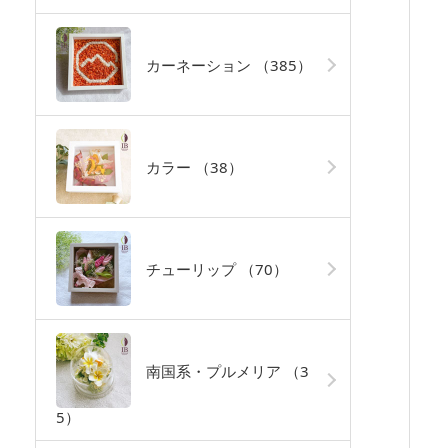
カーネーション
（385）
カラー
（38）
チューリップ
（70）
南国系・プルメリア
（3
5）