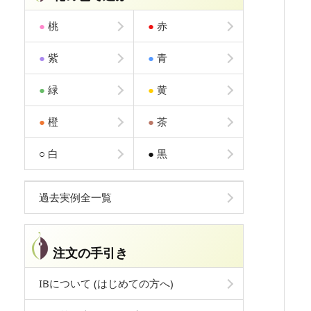
●
桃
●
赤
●
紫
●
青
●
緑
●
黄
●
橙
●
茶
○
白
●
黒
過去実例全一覧
注文の手引き
IBについて (はじめての方へ)