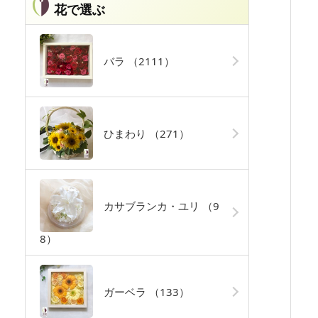
花で選ぶ
バラ
（2111）
ひまわり
（271）
カサブランカ・ユリ
（9
8）
ガーベラ
（133）