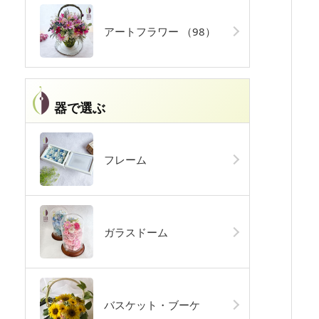
アートフラワー
（98）
器で選ぶ
フレーム
ガラスドーム
バスケット・ブーケ