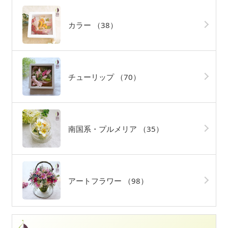
カラー
（38）
チューリップ
（70）
南国系・プルメリア
（35）
アートフラワー
（98）