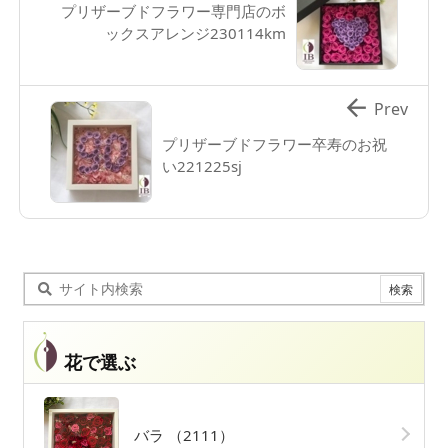
プリザーブドフラワー専門店のボ
ックスアレンジ230114km

Prev
プリザーブドフラワー卒寿のお祝
い221225sj
花で選ぶ
バラ
（2111）