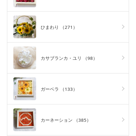
ひまわり
（271）
カサブランカ・ユリ
（98）
ガーベラ
（133）
カーネーション
（385）