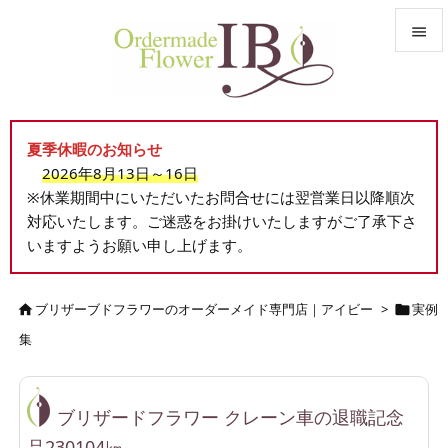


メニュ

夏季休暇のお知らせ
サイド
2026年8月13日～16日

※休業期間中にいただいたお問合せには翌営業日以降順次
前へ
対応いたします。ご迷惑をお掛けいたしますがご了承下さ

いますようお願い申し上げます。
次へ

検索
ブリザーブドフラワーのオーダーメイド専門店｜アイビー
>
実例


集
ブリザードフラワー クレーン車の退職記念
品230104㎞