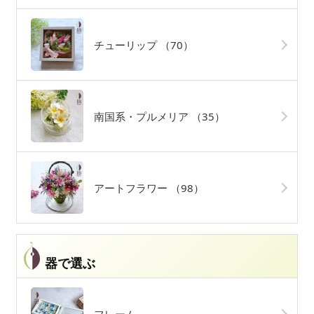
チューリップ
（70）
南国系・プルメリア
（35）
アートフラワー
（98）
器で選ぶ