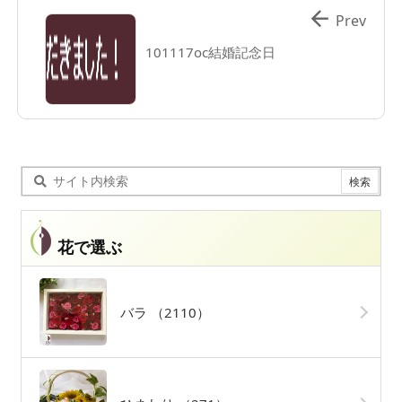

Prev
101117oc結婚記念日
花で選ぶ
バラ
（2110）