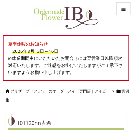


メニュ

夏季休暇のお知らせ
サイド
2026年8月13日～16日

※休業期間中にいただいたお問合せには翌営業日以降順次
前へ
対応いたします。ご迷惑をお掛けいたしますがご了承下さ

いますようお願い申し上げます。
次へ

検索
ブリザーブドフラワーのオーダーメイド専門店｜アイビー
>
実例


集
101120nn古希