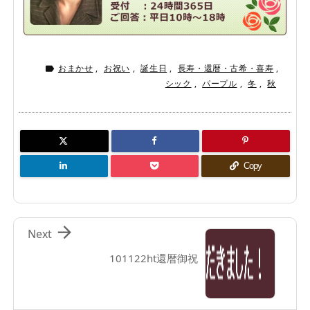
おまかせ
,
お祝い
,
誕生日
,
長寿・還暦・古希・喜寿
,

シック
,
パープル
,
冬
,
秋
Copy

Next
101122ht還暦御祝