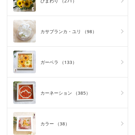
ひまわり
（271）
カサブランカ・ユリ
（98）
ガーベラ
（133）
カーネーション
（385）
カラー
（38）