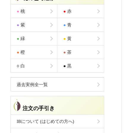
●
桃
●
赤
●
紫
●
青
●
緑
●
黄
●
橙
●
茶
○
白
●
黒
過去実例全一覧
注文の手引き
IBについて (はじめての方へ)