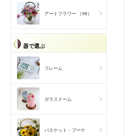
アートフラワー
（98）
器で選ぶ
フレーム
ガラスドーム
バスケット・ブーケ