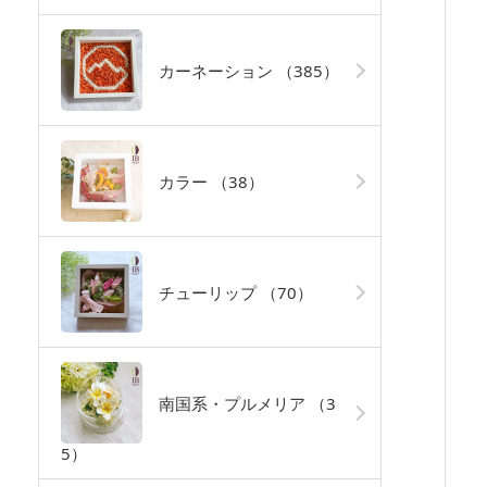
カーネーション
（385）
カラー
（38）
チューリップ
（70）
南国系・プルメリア
（3
5）