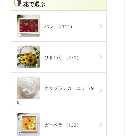
花で選ぶ
バラ
（2111）
ひまわり
（271）
カサブランカ・ユリ
（9
8）
ガーベラ
（133）