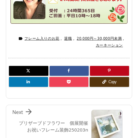
フレーム入りのお花
,
退職
,
20,000円～30,000円未満
,

カーネーション
Copy

Next
プリザーブドフラワー 個展開催
お祝いフレーム装飾250203n