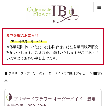


メニュ

夏季休暇のお知らせ
サイド
2026年8月13日～16日

※休業期間中にいただいたお問合せには翌営業日以降順次
前へ
対応いたします。ご迷惑をお掛けいたしますがご了承下さ

いますようお願い申し上げます。
次へ

検索
ブリザーブドフラワーのオーダーメイド専門店｜アイビー
>
実例


集
ブリザードフラワー オーダーメイド 競走
馬勝負服 250129yk