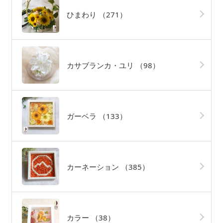
ひまわり
（271）
カサブランカ・ユリ
（98）
ガーベラ
（133）
カーネーション
（385）
カラー
（38）