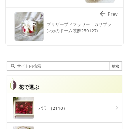

Prev
プリザーブドフラワー カサブラ
ンカのドーム装飾250127i
花で選ぶ
バラ
（2110）