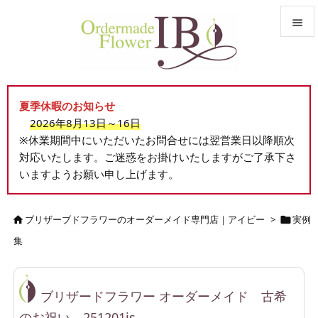


メニュ

夏季休暇のお知らせ
サイド
2026年8月13日～16日

※休業期間中にいただいたお問合せには翌営業日以降順次
前へ
対応いたします。ご迷惑をお掛けいたしますがご了承下さ

いますようお願い申し上げます。
次へ

検索
ブリザーブドフラワーのオーダーメイド専門店｜アイビー
>
実例


集
ブリザードフラワー オーダーメイド 古希
のお祝い 251201is