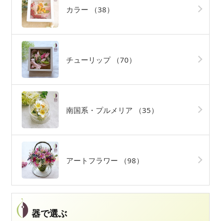
カラー
（38）
チューリップ
（70）
南国系・プルメリア
（35）
アートフラワー
（98）
器で選ぶ