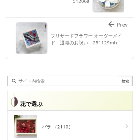
51206a

Prev
ブリザードフラワー オーダーメイ
ド 退職のお祝い 251129mh
花で選ぶ
バラ
（2110）