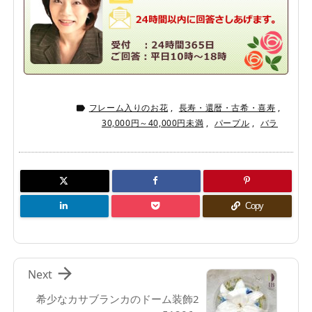
フレーム入りのお花
,
長寿・還暦・古希・喜寿
,

30,000円～40,000円未満
,
パープル
,
バラ
Copy

Next
希少なカサブランカのドーム装飾2