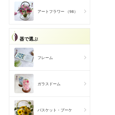
アートフラワー
（98）
器で選ぶ
フレーム
ガラスドーム
バスケット・ブーケ