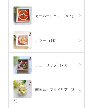
カーネーション
（385）
カラー
（38）
チューリップ
（70）
南国系・プルメリア
（3
5）