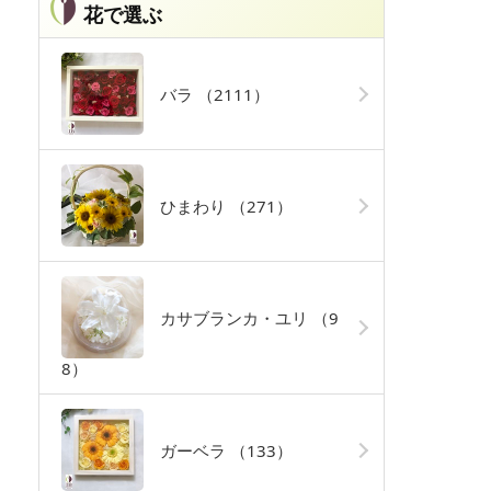
花で選ぶ
バラ
（2111）
ひまわり
（271）
カサブランカ・ユリ
（9
8）
ガーベラ
（133）