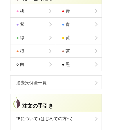
●
桃
●
赤
●
紫
●
青
●
緑
●
黄
●
橙
●
茶
○
白
●
黒
過去実例全一覧
注文の手引き
IBについて (はじめての方へ)