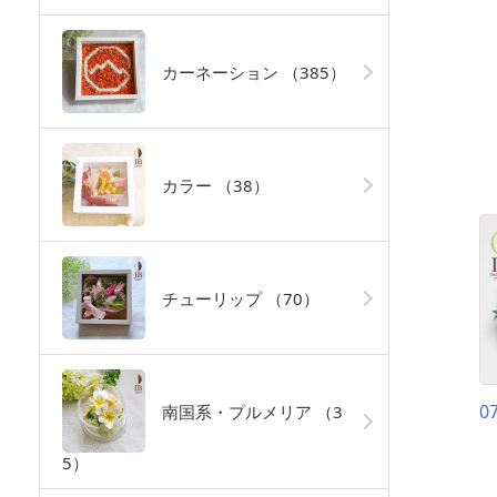
カーネーション
（385）
カラー
（38）
チューリップ
（70）
0
南国系・プルメリア
（3
5）