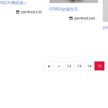
70927ri開店祝い
070923yc誕生日
2007年9月27日

2007年9月23日

07
«
‹
12
13
14
15