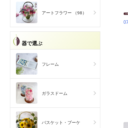
アートフラワー
（98）
0
器で選ぶ
フレーム
ガラスドーム
バスケット・ブーケ