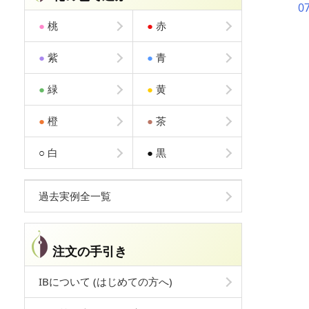
0
●
桃
●
赤
●
紫
●
青
●
緑
●
黄
●
橙
●
茶
○
白
●
黒
過去実例全一覧
注文の手引き
IBについて (はじめての方へ)