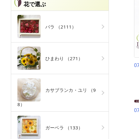
花で選ぶ
バラ
（2111）
ひまわり
（271）
0
カサブランカ・ユリ
（9
8）
0
ガーベラ
（133）