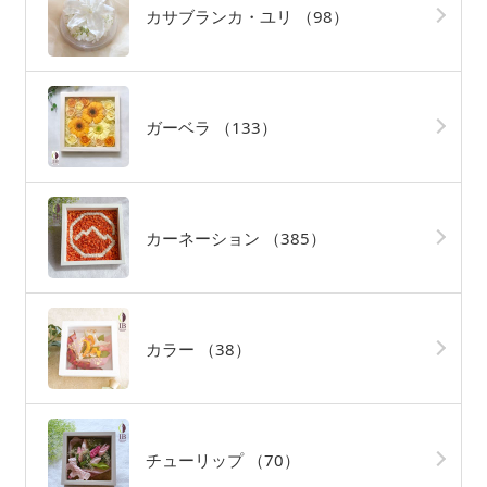
カサブランカ・ユリ
（98）
ガーベラ
（133）
カーネーション
（385）
カラー
（38）
チューリップ
（70）