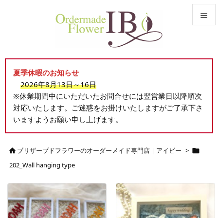


メニュ

夏季休暇のお知らせ
サイド
2026年8月13日～16日

※休業期間中にいただいたお問合せには翌営業日以降順次
前へ
対応いたします。ご迷惑をお掛けいたしますがご了承下さ

いますようお願い申し上げます。
次へ

検索
ブリザーブドフラワーのオーダーメイド専門店｜アイビー
>


202_Wall hanging type