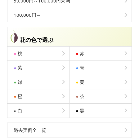
50,000円～100,000円未満
100,000円～
花の色で選ぶ
●
桃
●
赤
●
紫
●
青
●
緑
●
黄
●
橙
●
茶
○
白
●
黒
過去実例全一覧