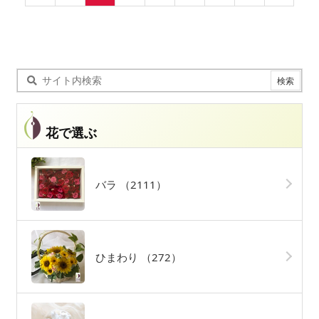
花で選ぶ
バラ
（2111）
ひまわり
（272）