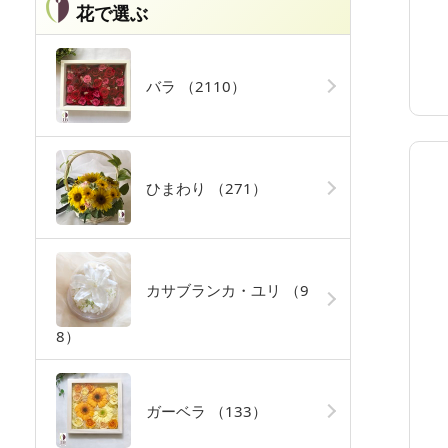
花で選ぶ
バラ
（2110）
ひまわり
（271）
カサブランカ・ユリ
（9
8）
ガーベラ
（133）