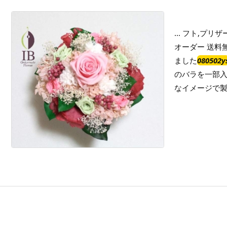
... フト,プ
オーダー 送料
ました
080502y
のバラを一部入
なイメージで製作