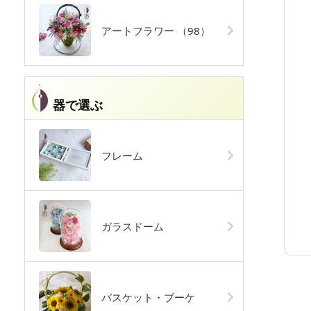
アートフラワー
（98）
器で選ぶ
フレーム
ガラスドーム
バスケット・ブーケ