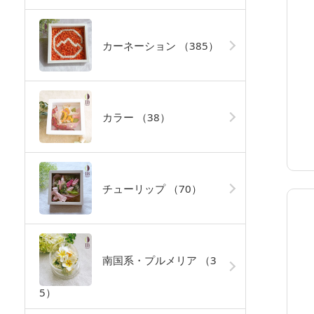
カーネーション
（385）
カラー
（38）
チューリップ
（70）
南国系・プルメリア
（3
5）