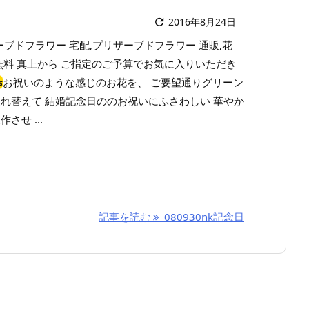
2016年8月24日

リザーブドフラワー 宅配,プリザーブドフラワー 通販,花
無料 真上から ご指定のご予算でお気に入りいただき
s
お祝いのような感じのお花を、 ご要望通りグリーン
れ替えて 結婚記念日ののお祝いにふさわしい 華やか
させ ...
記事を読む
080930nk記念日