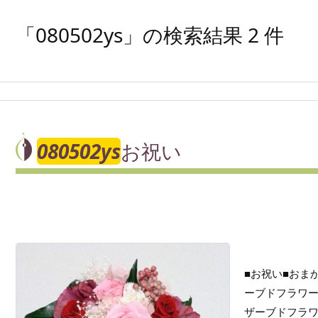
「080502ys」の検索結果 2 件
080502ys
お祝い
■お祝い■おま
ーブドフラワー
ザーブドフラワ