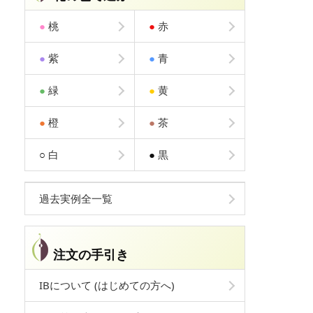
●
桃
●
赤
●
紫
●
青
●
緑
●
黄
●
橙
●
茶
○
白
●
黒
過去実例全一覧
注文の手引き
IBについて (はじめての方へ)