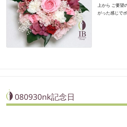
上から ご要望
がった感じでボリ
080930nk記念日