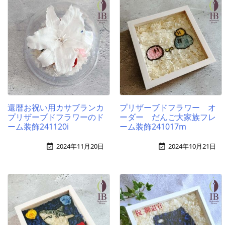
還暦お祝い用カサブランカ
プリザーブドフラワー オ
プリザーブドフラワーのド
ーダー だんご大家族フレ
ーム装飾241120i
ーム装飾241017m
2024年11月20日
2024年10月21日

