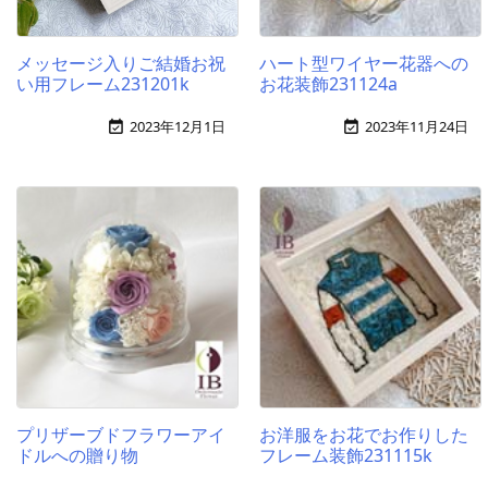
メッセージ入りご結婚お祝
ハート型ワイヤー花器への
い用フレーム231201k
お花装飾231124a
2023年12月1日
2023年11月24日


プリザーブドフラワーアイ
お洋服をお花でお作りした
ドルへの贈り物
フレーム装飾231115k