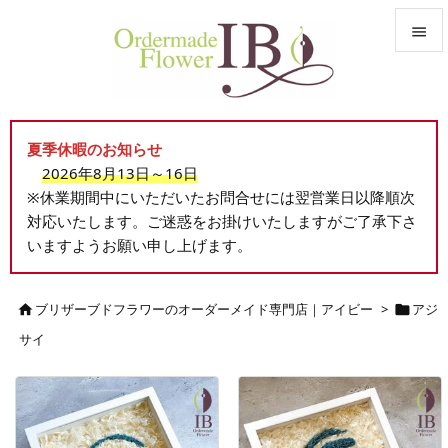


メニュ

夏季休暇のお知らせ
サイド
2026年8月13日～16日

※休業期間中にいただいたお問合せには翌営業日以降順次
前へ
対応いたします。ご迷惑をお掛けいたしますがご了承下さ

いますようお願い申し上げます。
次へ

検索
ブリザーブドフラワーのオーダーメイド専門店｜アイビー
>
アジ


サイ