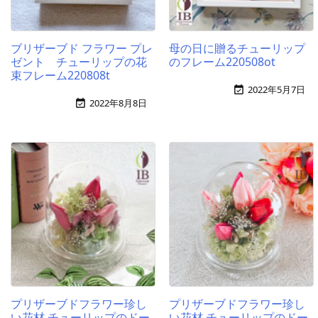
ブリザーブド フラワー プレ
母の日に贈るチューリップ
ゼント チューリップの花
のフレーム220508ot
束フレーム220808t
2022年5月7日

2022年8月8日

プリザーブドフラワー珍し
プリザーブドフラワー珍し
い花材 チューリップのドー
い花材 チューリップのドー