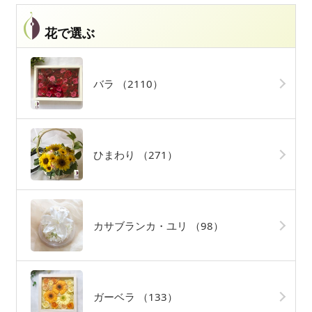
花で選ぶ
バラ
（2110）
ひまわり
（271）
カサブランカ・ユリ
（98）
ガーベラ
（133）