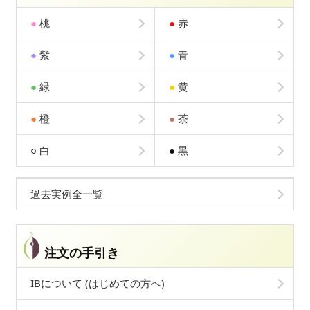
●
桃
●
赤
●
紫
●
青
●
緑
●
黄
●
橙
●
茶
○
白
●
黒
過去実例全一覧
注文の手引き
IBについて (はじめての方へ)