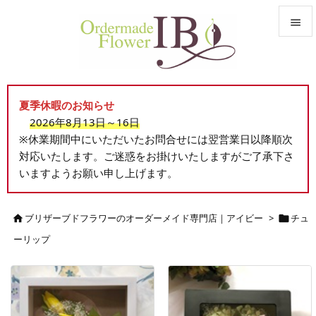


メニュ

夏季休暇のお知らせ
サイド
2026年8月13日～16日

※休業期間中にいただいたお問合せには翌営業日以降順次
前へ
対応いたします。ご迷惑をお掛けいたしますがご了承下さ

いますようお願い申し上げます。
次へ

検索
ブリザーブドフラワーのオーダーメイド専門店｜アイビー
>
チュ


ーリップ