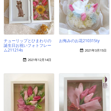
チューリップとひまわりの
お悔みのお花210315ty
誕生日お祝いフォトフレー
ム211214s
2021年3月15日

2021年12月14日
