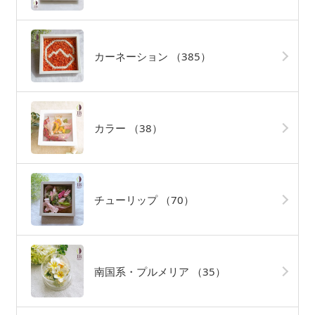
カーネーション
（385）
カラー
（38）
チューリップ
（70）
南国系・プルメリア
（35）