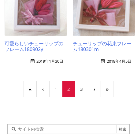
可愛らしいチューリップの
チューリップの花束フレー
フレーム180902y
ム180301m
2019年1月30日
2018年4月5日


«
‹
1
2
3
›
»