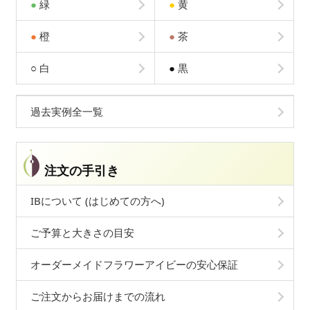
●
緑
●
黄
●
橙
●
茶
○
白
●
黒
過去実例全一覧
注文の手引き
IBについて (はじめての方へ)
ご予算と大きさの目安
オーダーメイドフラワーアイビーの安心保証
ご注文からお届けまでの流れ