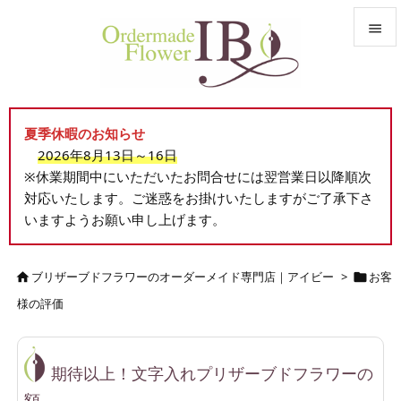


メニュ

夏季休暇のお知らせ
サイド
2026年8月13日～16日

※休業期間中にいただいたお問合せには翌営業日以降順次
前へ
対応いたします。ご迷惑をお掛けいたしますがご了承下さ

いますようお願い申し上げます。
次へ

検索
ブリザーブドフラワーのオーダーメイド専門店｜アイビー
>
お客


様の評価
期待以上！文字入れプリザーブドフラワーの
額