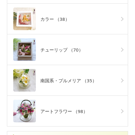
カラー
（38）
チューリップ
（70）
南国系・プルメリア
（35）
アートフラワー
（98）