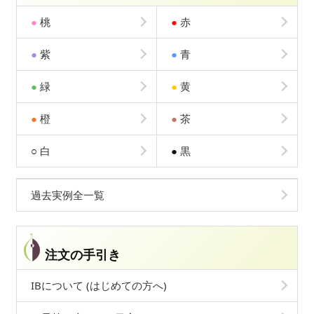
●
桃
●
赤
●
紫
●
青
●
緑
●
黄
●
橙
●
茶
○
白
●
黒
過去実例全一覧
注文の手引き
IBについて (はじめての方へ)