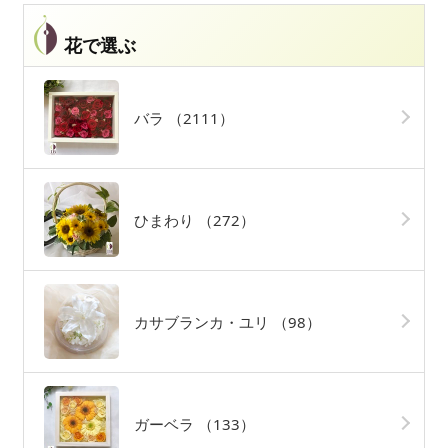
花で選ぶ
バラ
（2111）
ひまわり
（272）
カサブランカ・ユリ
（98）
ガーベラ
（133）