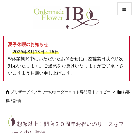


メニュ

夏季休暇のお知らせ
サイド
2026年8月13日～16日

※休業期間中にいただいたお問合せには翌営業日以降順次
前へ
対応いたします。ご迷惑をお掛けいたしますがご了承下さ

いますようお願い申し上げます。
次へ

検索
ブリザーブドフラワーのオーダーメイド専門店｜アイビー
>
お客


様の評価
想像以上！開店２０周年お祝いのリースをフ
レーム内に装飾