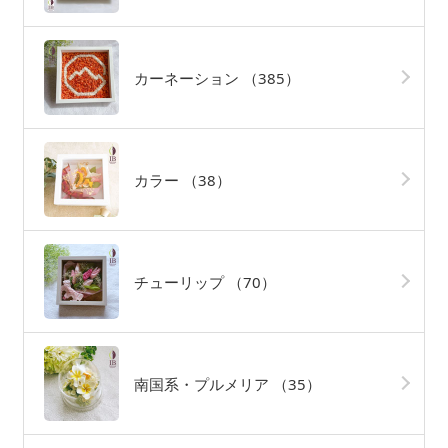
カーネーション
（385）
カラー
（38）
チューリップ
（70）
南国系・プルメリア
（35）