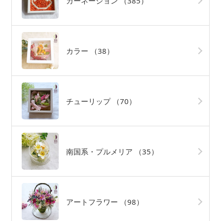
カーネーション
（385）
カラー
（38）
チューリップ
（70）
南国系・プルメリア
（35）
アートフラワー
（98）