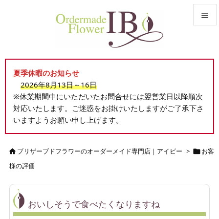


メニュ

夏季休暇のお知らせ
サイド
2026年8月13日～16日

※休業期間中にいただいたお問合せには翌営業日以降順次
前へ
対応いたします。ご迷惑をお掛けいたしますがご了承下さ

いますようお願い申し上げます。
次へ

検索
ブリザーブドフラワーのオーダーメイド専門店｜アイビー
>
お客


様の評価
おいしそうで食べたくなりますね