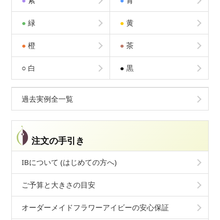
●
紫
●
青
●
緑
●
黄
●
橙
●
茶
○
白
●
黒
過去実例全一覧
注文の手引き
IBについて (はじめての方へ)
ご予算と大きさの目安
オーダーメイドフラワーアイビーの安心保証