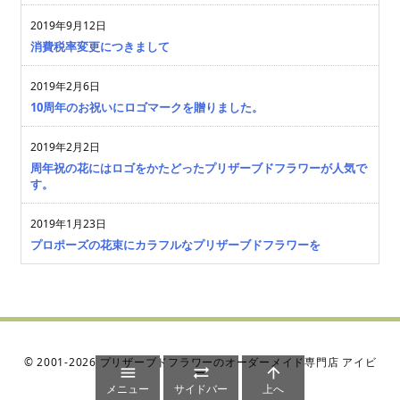
2019年9月12日
消費税率変更につきまして
2019年2月6日
10周年のお祝いにロゴマークを贈りました。
2019年2月2日
周年祝の花にはロゴをかたどったプリザーブドフラワーが人気で
す。
2019年1月23日
プロポーズの花束にカラフルなプリザーブドフラワーを
©
2001
-2026
プリザーブドフラワーのオーダーメイド専門店 アイビ



ー
メニュー
サイドバー
上へ