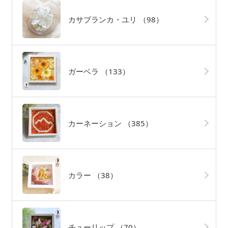
カサブランカ・ユリ
（98）
ガーベラ
（133）
カーネーション
（385）
カラー
（38）
チューリップ
（70）