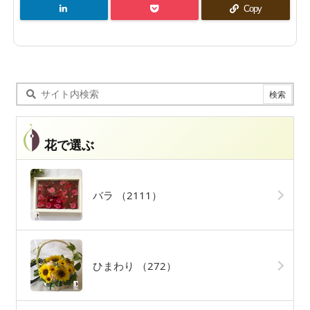
Copy
花で選ぶ
バラ
（2111）
ひまわり
（272）