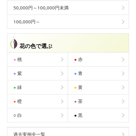
50,000円～100,000円未満
100,000円～
花の色で選ぶ
●
桃
●
赤
●
紫
●
青
●
緑
●
黄
●
橙
●
茶
○
白
●
黒
過去実例全一覧