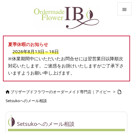


メニュ

夏季休暇のお知らせ
サイド
2026年8月13日～16日

※休業期間中にいただいたお問合せには翌営業日以降順次
前へ
対応いたします。ご迷惑をお掛けいたしますがご了承下さ

いますようお願い申し上げます。
次へ

検索
ブリザーブドフラワーのオーダーメイド専門店｜アイビー
>


Setsukoへのメール相談
Setsukoへのメール相談