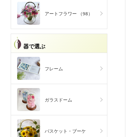
アートフラワー
（98）
器で選ぶ
フレーム
ガラスドーム
バスケット・ブーケ