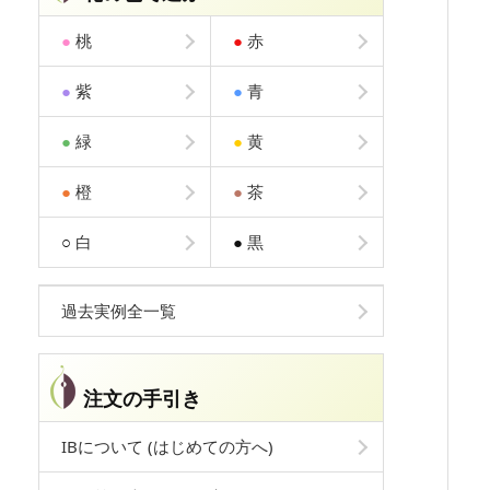
●
桃
●
赤
●
紫
●
青
●
緑
●
黄
●
橙
●
茶
○
白
●
黒
過去実例全一覧
注文の手引き
IBについて (はじめての方へ)