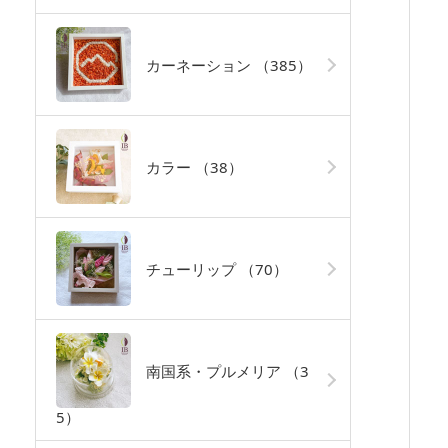
カーネーション
（385）
カラー
（38）
チューリップ
（70）
南国系・プルメリア
（3
5）