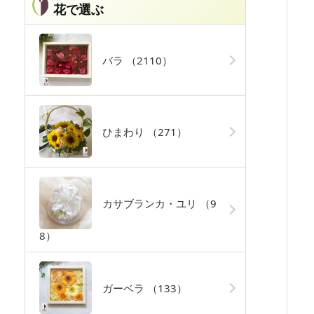
花で選ぶ
バラ
（2110）
ひまわり
（271）
カサブランカ・ユリ
（9
8）
ガーベラ
（133）