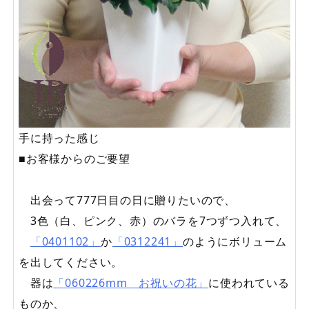
手に持った感じ
■お客様からのご要望
出会って777日目の日に贈りたいので、
3色（白、ピンク、赤）のバラを7つずつ入れて、
「0401102」
か
「0312241」
のようにボリューム
を出してください。
器は
「060226mm お祝いの花」
に使われている
ものか、