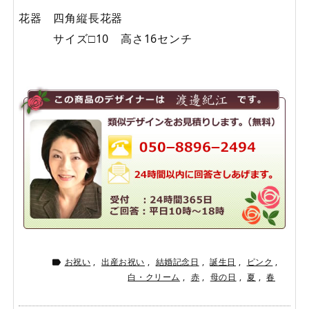
花器 四角縦長花器
サイズ□10 高さ16センチ
お祝い
,
出産お祝い
,
結婚記念日
,
誕生日
,
ピンク
,

白・クリーム
,
赤
,
母の日
,
夏
,
春