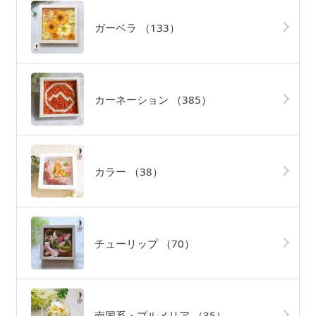
ガーベラ
（133）
カーネーション
（385）
カラー
（38）
チューリップ
（70）
南国系・プルメリア
（35）