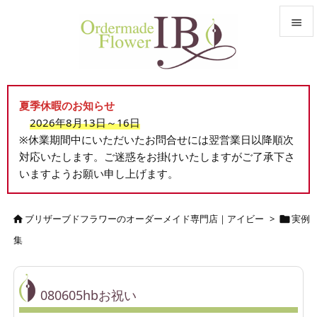


メニュ

夏季休暇のお知らせ
サイド
2026年8月13日～16日

※休業期間中にいただいたお問合せには翌営業日以降順次
前へ
対応いたします。ご迷惑をお掛けいたしますがご了承下さ

いますようお願い申し上げます。
次へ

検索
ブリザーブドフラワーのオーダーメイド専門店｜アイビー
>
実例


集
080605hbお祝い