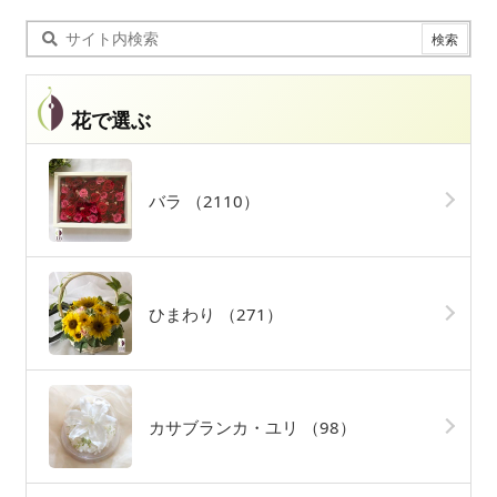
花で選ぶ
バラ
（2110）
ひまわり
（271）
カサブランカ・ユリ
（98）