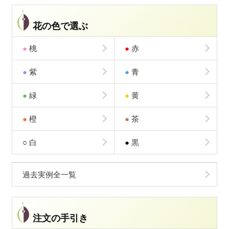
花の色で選ぶ
●
桃
●
赤
●
紫
●
青
●
緑
●
黄
●
橙
●
茶
○
白
●
黒
過去実例全一覧
注文の手引き