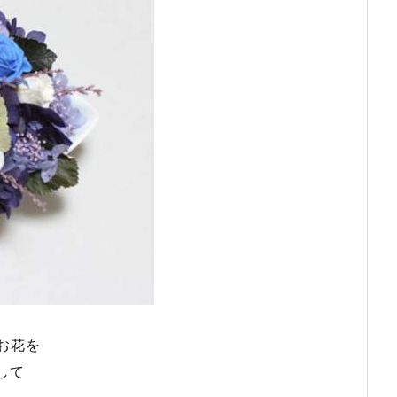
お花を
用して