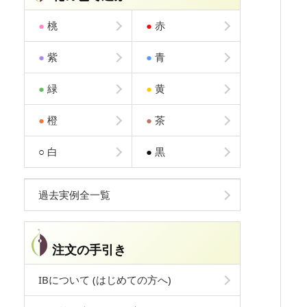
●
桃
●
赤
●
紫
●
青
●
緑
●
黄
●
橙
●
茶
○
白
●
黒
過去実例全一覧
注文の手引き
IBについて (はじめての方へ)