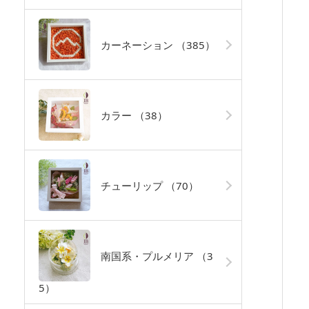
カーネーション
（385）
カラー
（38）
チューリップ
（70）
南国系・プルメリア
（3
5）