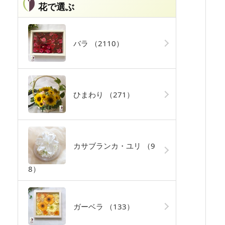
花で選ぶ
バラ
（2110）
ひまわり
（271）
カサブランカ・ユリ
（9
8）
ガーベラ
（133）