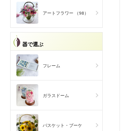
アートフラワー
（98）
器で選ぶ
フレーム
ガラスドーム
バスケット・ブーケ