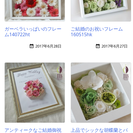
ガーベラいっぱいのフレー
ご結婚のお祝いフレーム
ム140722ht
160515hk
2017年6月28日
2017年6月27日


アンティークなご結婚御祝
上品でシックな胡蝶蘭とバ