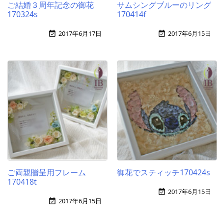
ご結婚３周年記念の御花
サムシングブルーのリング
170324s
170414f
2017年6月17日
2017年6月15日


ご両親贈呈用フレーム
御花でスティッチ170424s
170418t
2017年6月15日

2017年6月15日
