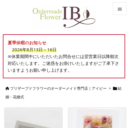


メニュ

夏季休暇のお知らせ
サイド
2026年8月13日～16日

※休業期間中にいただいたお問合せには翌営業日以降順次
前へ
対応いたします。ご迷惑をお掛けいたしますがご了承下さ

いますようお願い申し上げます。
次へ

検索
ブリザーブドフラワーのオーダーメイド専門店｜アイビー
>
結


婚・花婚式