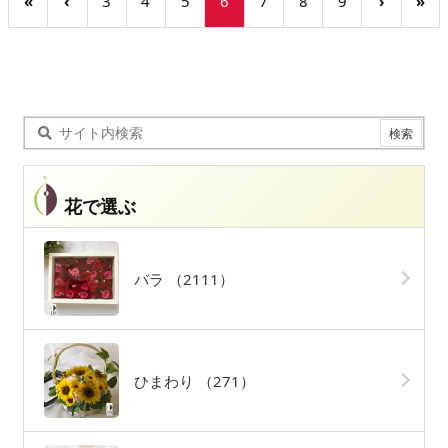
«
‹
3
4
5
6
7
8
9
›
»
花で選ぶ
バラ
（2111）
ひまわり
（271）