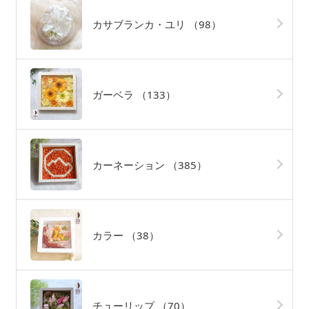
カサブランカ・ユリ
（98）
ガーベラ
（133）
カーネーション
（385）
カラー
（38）
チューリップ
（70）