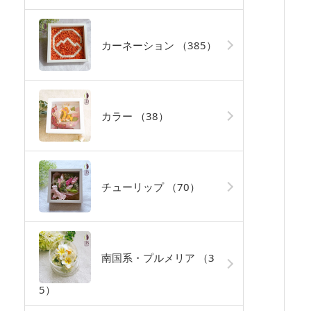
カーネーション
（385）
カラー
（38）
チューリップ
（70）
南国系・プルメリア
（3
5）