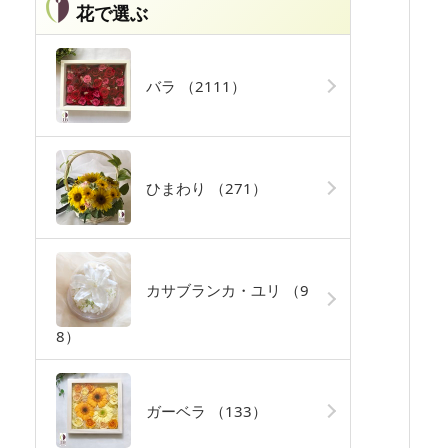
花で選ぶ
バラ
（2111）
ひまわり
（271）
カサブランカ・ユリ
（9
8）
ガーベラ
（133）