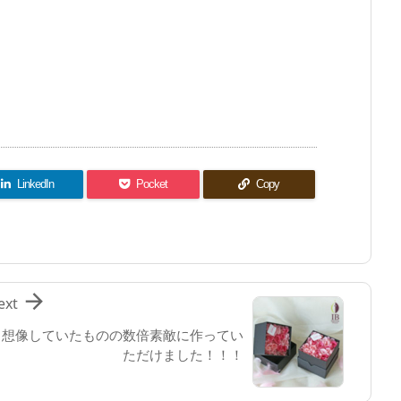
。
LinkedIn
Pocket
Copy

ext
想像していたものの数倍素敵に作ってい
ただけました！！！