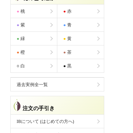
●
桃
●
赤
●
紫
●
青
●
緑
●
黄
●
橙
●
茶
○
白
●
黒
過去実例全一覧
注文の手引き
IBについて (はじめての方へ)