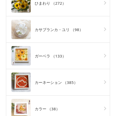
ひまわり
（272）
カサブランカ・ユリ
（98）
ガーベラ
（133）
カーネーション
（385）
カラー
（38）