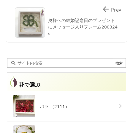

Prev
奥様への結婚記念日のプレゼント
にメッセージ入りフレーム200324
s
花で選ぶ
バラ
（2111）