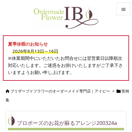


メニュ

夏季休暇のお知らせ
サイド
2026年8月13日～16日

※休業期間中にいただいたお問合せには翌営業日以降順次
前へ
対応いたします。ご迷惑をお掛けいたしますがご了承下さ

いますようお願い申し上げます。
次へ

検索
ブリザーブドフラワーのオーダーメイド専門店｜アイビー
>
実例


集
プロポーズのお花が蘇るアレンジ200324a