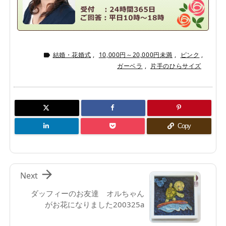
結婚・花婚式
,
10,000円～20,000円未満
,
ピンク
,

ガーベラ
,
片手のひらサイズ
Copy

Next
ダッフィーのお友達 オルちゃん
がお花になりました200325a