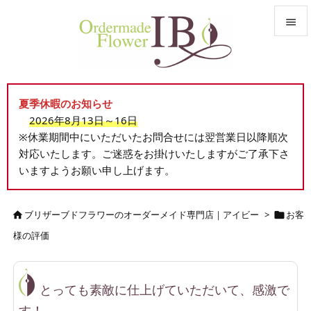


メニュ

夏季休暇のお知らせ
サイド
2026年8月13日～16日

※休業期間中にいただいたお問合せには翌営業日以降順次
前へ
対応いたします。ご迷惑をお掛けいたしますがご了承下さ

いますようお願い申し上げます。
次へ

検索
ブリザーブドフラワーのオーダーメイド専門店｜アイビー
>
お客


様の評価
とっても素敵に仕上げていただいて、感激で
す！