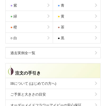
●
紫
●
青
●
緑
●
黄
●
橙
●
茶
○
白
●
黒
過去実例全一覧
注文の手引き
IBについて (はじめての方へ)
ご予算と大きさの目安
オーダーメイドフラワーアイビーの安心保証