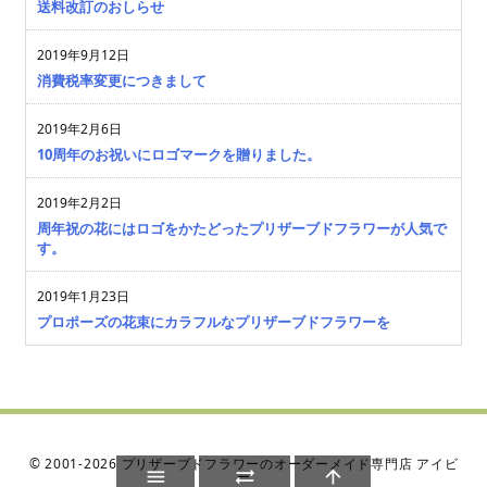
送料改訂のおしらせ
2019年9月12日
消費税率変更につきまして
2019年2月6日
10周年のお祝いにロゴマークを贈りました。
2019年2月2日
周年祝の花にはロゴをかたどったプリザーブドフラワーが人気で
す。
2019年1月23日
プロポーズの花束にカラフルなプリザーブドフラワーを
©
2001
-2026
プリザーブドフラワーのオーダーメイド専門店 アイビ



ー