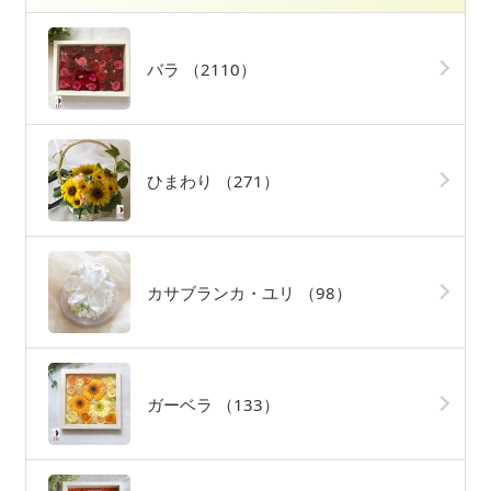
バラ
（2110）
ひまわり
（271）
カサブランカ・ユリ
（98）
ガーベラ
（133）