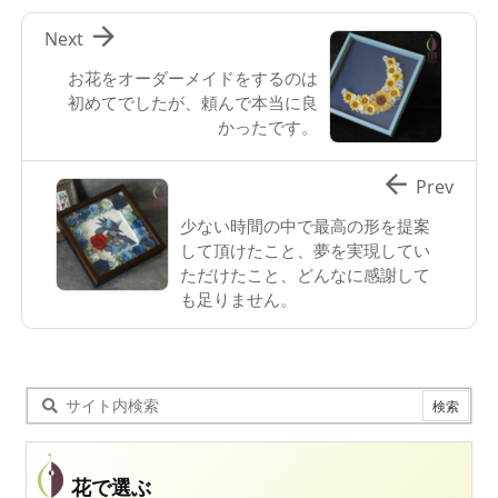

Next
お花をオーダーメイドをするのは
初めてでしたが、頼んで本当に良
かったです。

Prev
少ない時間の中で最高の形を提案
して頂けたこと、夢を実現してい
ただけたこと、どんなに感謝して
も足りません。
花で選ぶ